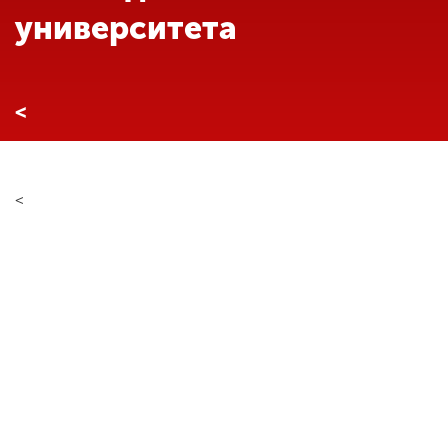
Обучение
университета
Наука
<
Международная
деятельность
<
Другие виды
деятельности
Студенческая жизнь
Сведения об
образовательной
организации