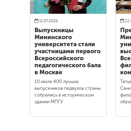
11.07.2026
22.
Выпускницы
Пре
Мининского
Ми
университета стали
уни
участницами первого
выс
Всероссийского
Все
педагогического бала
фи
в Москве
кон
10 июля 400 лучших
Тать
выпускников педвузов страны
Санк
собрались в историческом
фило
здании МПГУ
обра