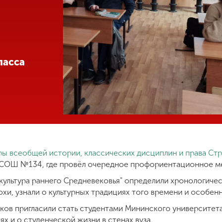
ласса
ы всеобщей истории, классических дисциплин и права
Стр
СОШ №134, где провёл очередное профориентационное м
и культура раннего Средневековья" определили хронологиче
и, узнали о культурных традициях того времени и особен
ов пригласили стать студентами Мининского университета 
ях и о студенческой жизни в стенах вуза.