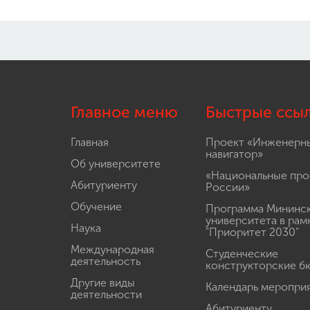
Главное меню
Быстрые ссы
Главная
Проект «Инженерн
навигатор»
Об университете
«Национальные про
Абитуриенту
России»
Обучение
Программа Мининс
университета в рам
Наука
"Приоритет 2030"
Международная
Студенческие
деятельность
конструкторские б
Другие виды
Календарь меропри
деятельности
Абитуриенту