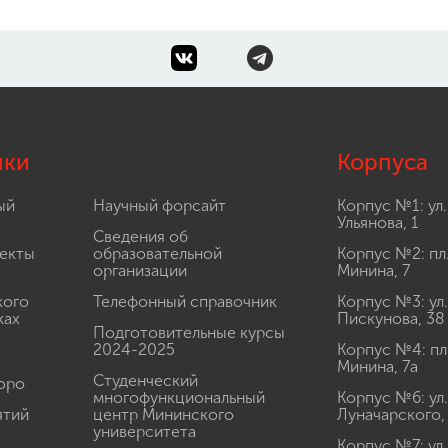
лки
Корпуса
ый
Научный форсайт
Корпус №1: ул.
Ульянова, 1
Сведения об
екты
образовательной
Корпус №2: пл
организации
Минина, 7
кого
Телефонный справочник
Корпус №3: ул.
ках
Пискунова, 38
Подготовительные курсы
2024-2025
Корпус №4: пл
Минина, 7а
Студенческий
юро
многофункциональный
Корпус №6: ул.
ятий
центр Мининского
Луначарского,
университета
Корпус №7: ул.