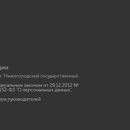
u
ции
я "Нижегородский государственный
еральным законом от 29.12.2012 №
152-ФЗ "О персональных данных"
,
ера руководителей