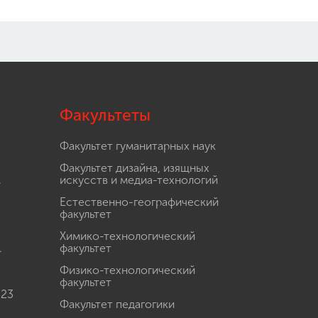
Факультеты
Факультет гуманитарных наук
Факультет дизайна, изящных
.
искусств и медиа-технологий
Естественно-географический
факультет
Химико-технологический
.
факультет
Физико-технологический
факультет
 23
Факультет педагогики