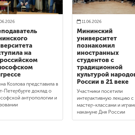
06.2026
11.06.2026
подаватель
Мининский
нинского
университет
верситета
познакомил
тупила на
иностранных
российском
студентов с
лософском
традиционной
грессе
культурой народо
России в 21 веке
яна Козлова представила в
т-Петербурге доклад о
Участники посетили
софской антропологии и
интерактивную лекцию с
зовании
мастер-классами и играм
накануне Дня России