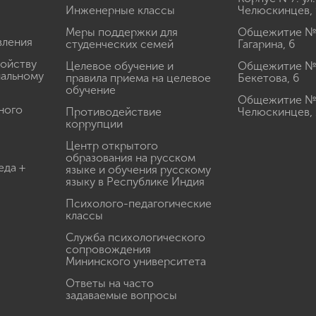
Инженерные классы
Челюскинцев, 
Меры поддержки для
Общежитие № 1
вления
студенческих семей
Гагарина, 6
ройству
Целевое обучение и
Общежитие № 2
иальному
правила приема на целевое
Бекетова, 6
обучение
Общежитие № 3
ного
Противодействие
Челюскинцев, 
коррупции
Центр открытого
образования на русском
еда +
языке и обучения русскому
языку в Республике Индия
Психолого-педагогические
классы
Служба психологического
сопровождения
Мининского университета
Ответы на часто
задаваемые вопросы