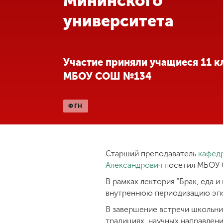
Мининского
университета
Международная
деятельность
Другие виды
Участие приняли учащиеся 11 к
деятельности
МБОУ СОШ №134
Студенческая
ФГН
жизнь
Сведения об
образовательной
Старший преподаватель
кафедр
организации
Александрович
посетил МБОУ 
В рамках лектория "Брак, еда 
внутреннюю периодизацию эпох
Приемная
комиссия
В завершение встречи школьник
+7 (831) 262-26-20
традициях, научных направлени