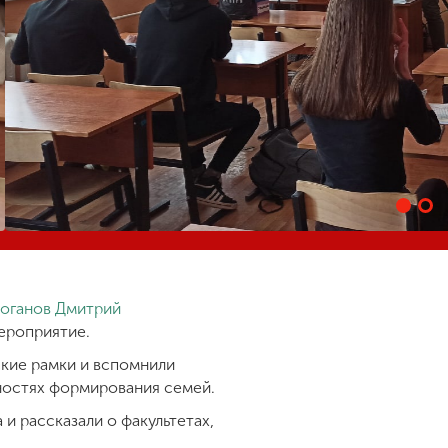
оганов Дмитрий
ероприятие.
ские рамки и вспомнили
ностях формирования семей.
и рассказали о факультетах,