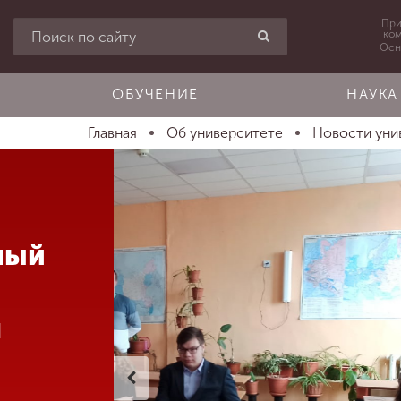
При
ко
Осн
ОБУЧЕНИЕ
НАУКА
Главная
Об университете
Новости уни
ный
л