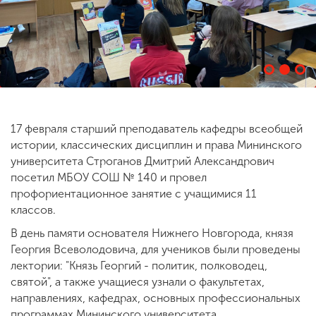
ENG
SPN
CHI
Приемная
17 февраля старший преподаватель кафедры всеобщей
комиссия
+7 (831) 262-26-20
истории, классических дисциплин и права Мининского
университета Строганов Дмитрий Александрович
посетил МБОУ СОШ № 140 и провел
профориентационное занятие с учащимися 11
классов.
В день памяти основателя Нижнего Новгорода, князя
Георгия Всеволодовича, для учеников были проведены
лектории: "Князь Георгий - политик, полководец,
святой", а также учащиеся узнали о факультетах,
направлениях, кафедрах, основных профессиональных
программах Мининского университета.