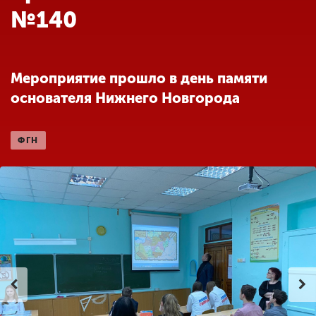
Обучение
№140
Наука
Мероприятие прошло в день памяти
основателя Нижнего Новгорода
Международная
деятельность
ФГН
Другие виды
деятельности
Студенческая жизнь
Сведения об
образовательной
организации