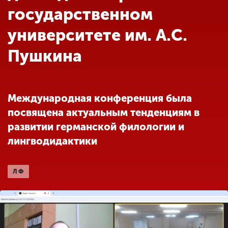
Обучение
государственном
университете им. А.С.
Наука
Пушкина
Международная
деятельность
Международная конференция была
посвящена актуальным тенденциям в
Другие виды
развитии германской филологии и
деятельности
лингводидактики
Студенческая жизнь
ЛФ
Сведения об
образовательной
организации