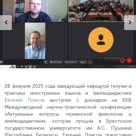
ENG
SPN
CHI
Приемная
комиссия
+7 (831) 262-26-20
28 февраля 2025 года заведующий кафедрой теории и
практики иностранных языков и лингводидактики
Евгений Плисов
выступил с докладом на XXIX
Международной научно-практической конференции
«Актуальные вопросы германской филологии и
лингводидактики», которая прошла в Брестском
государственном университете им А.С. Пушкина
(Республика Беларусь). Евгений Плисов представил