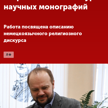
Обучение
научных монографий
Наука
Работа посвящена описанию
немецкоязычного религиозного
Международная
деятельность
дискурса
ЛФ
Другие виды
деятельности
Студенческая жизнь
Сведения об
образовательной
организации