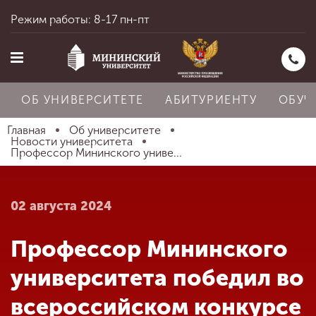
Режим работы: 8-17 пн-пт
ОБ УНИВЕРСИТЕТЕ
АБИТУРИЕНТУ
ОБУЧ
Главная
Об университете
Новости университета
Профессор Мининского униве...
Главная
02 августа 2024
Об университете
Профессор Мининского
Абитуриенту
университета победил во
всероссийском конкурсе