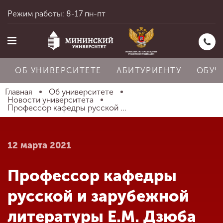
Режим работы: 8-17 пн-пт
ОБ УНИВЕРСИТЕТЕ
АБИТУРИЕНТУ
ОБУЧ
Главная
Об университете
Новости университета
Профессор кафедры русской ...
Главная
12 марта 2021
Об университете
Профессор кафедры
Абитуриенту
русской и зарубежной
литературы Е.М. Дзюба