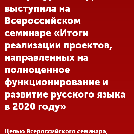
Обучение
выступила на
Всероссийском
Наука
семинаре «Итоги
реализации проектов,
Международная
деятельность
направленных на
полноценное
Другие виды
деятельности
функционирование и
развитие русского языка
Студенческая жизнь
в 2020 году»
Сведения об
образовательной
организации
Целью Всероссийского семинара,