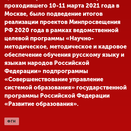
проходившего 10-11 марта 2021 года в
Москве, было подведение итогов
ENG
SPN
CHI
реализации проектов Минпросвещения
РФ 2020 года в рамках ведомственной
целевой программы «Научно-
методическое, методическое и кадровое
Приемная
комиссия
обеспечение обучения русскому языку и
+7 (831) 262-26-20
языкам народов Российской
Федерации» подпрограммы
«Совершенствование управление
системой образования» государственной
программы Российской Федерации
«Развитие образования».
ФГН