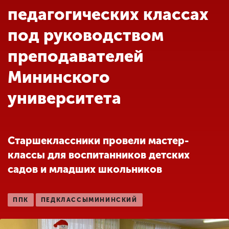
Обучение
педагогических классах
под руководством
Наука
преподавателей
Мининского
Международная
деятельность
университета
Другие виды
деятельности
Старшеклассники провели мастер-
классы для воспитанников детских
Студенческая жизнь
садов и младших школьников
Сведения об
ППК
ПЕДКЛАССЫМИНИНСКИЙ
образовательной
организации