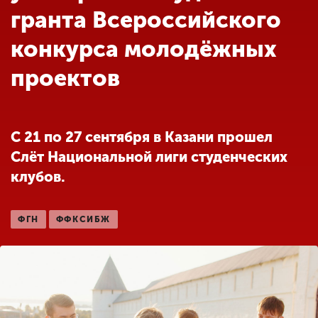
Обучение
гранта Всероссийского
конкурса молодёжных
Наука
проектов
Международная
деятельность
С 21 по 27 сентября в Казани прошел
Слёт Национальной лиги студенческих
Другие виды
клубов.
деятельности
ФГН
ФФКСИБЖ
Студенческая жизнь
Сведения об
образовательной
организации