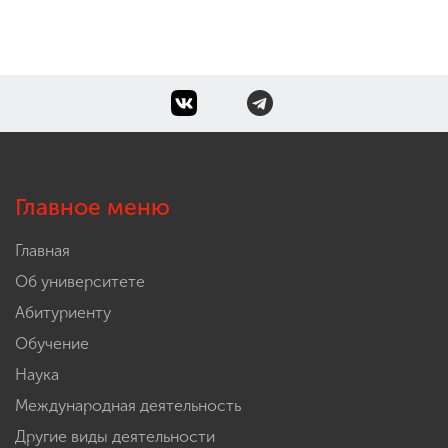
Студенты Мининского университета
взяли бронзу Всероссийских
классных игр
12 команд со всей России соревновались в
Липецке. Нижегородцы — третьи в общем зачете
Главное меню
Главная
Об университете