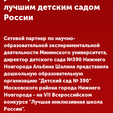
Обучение
лучшим детским садом
России
Наука
Международная
Сетевой партнер по научно-
деятельность
образовательной экспериментальной
деятельности Мининского университета,
Другие виды
директор детского сада №390 Нижнего
деятельности
Новгорода Альбина Шалина представила
дошкольную образовательную
организацию "Детский сад № 390"
Студенческая жизнь
Московского района города Нижнего
Новгорода - на VII Всероссийском
Сведения об
конкурсе "Лучшая инклюзивная школа
образовательной
России".
организации