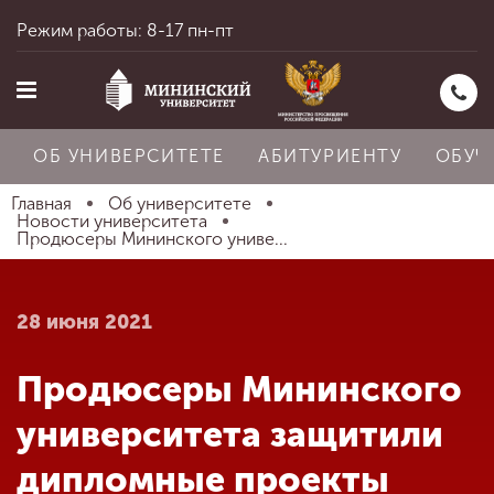
Режим работы: 8-17 пн-пт
ОБ УНИВЕРСИТЕТЕ
АБИТУРИЕНТУ
ОБУЧ
Главная
Об университете
Новости университета
Продюсеры Мининского униве...
Главная
28 июня 2021
Об университете
Продюсеры Мининского
Абитуриенту
университета защитили
дипломные проекты