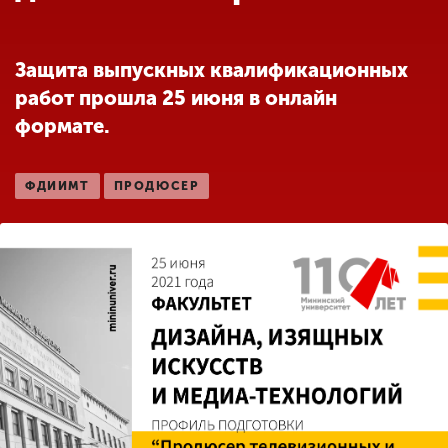
Обучение
Защита выпускных квалификационных
Наука
работ прошла 25 июня в онлайн
формате.
Международная
деятельность
ФДИИМТ
ПРОДЮСЕР
Другие виды
деятельности
Студенческая жизнь
Сведения об
образовательной
организации