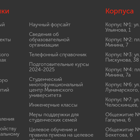
лки
Корпуса
ый
Научный форсайт
Корпус №1: ул.
Ульянова, 1
Сведения об
екты
образовательной
Корпус №2: пл
организации
Минина, 7
кого
Телефонный справочник
Корпус №3: ул.
ках
Пискунова, 38
Подготовительные курсы
2024-2025
Корпус №4: пл
Минина, 7а
Студенческий
юро
многофункциональный
Корпус №6: ул.
ятий
центр Мининского
Луначарского,
университета
Корпус №7: ул.
Инженерные классы
Челюскинцев, 
Меры поддержки для
Общежитие № 1
вления
студенческих семей
Гагарина, 6
ройству
Целевое обучение и
Общежитие № 2
иальному
правила приема на целевое
Бекетова, 6