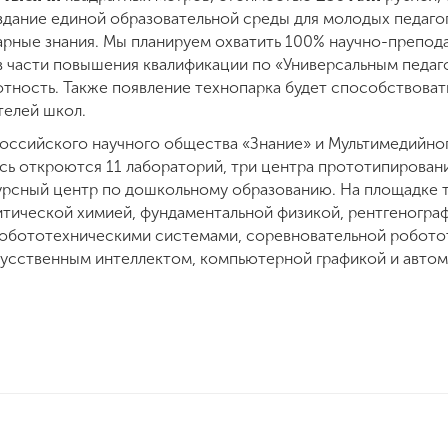
здание единой образовательной среды для молодых педаго
рные знания. Мы планируем охватить 100% научно-препода
 в части повышения квалификации по «Универсальным педа
тность. Также появление технопарка будет способствова
телей школ.
оссийского научного общества «Знание» и Мультимедийно
есь откроются 11 лабораторий, три центра прототипирован
урсный центр по дошкольному образованию. На площадке т
итической химией, фундаментальной физикой, рентгенограф
робототехническими системами, соревновательной роботот
кусственным интеллектом, компьютерной графикой и авто