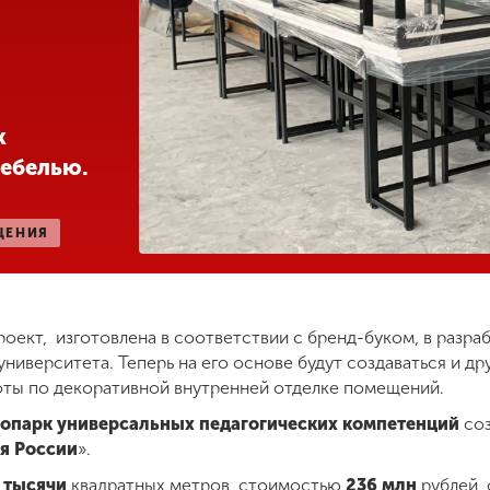
к
мебелью.
ЩЕНИЯ
проект, изготовлена в соответствии с бренд-буком, в разр
ниверситета. Теперь на его основе будут создаваться и д
оты по декоративной внутренней отделке помещений.
опарк универсальных педагогических компетенций
соз
я России
».
5 тысячи
квадратных метров, стоимостью
236 млн
рублей, 