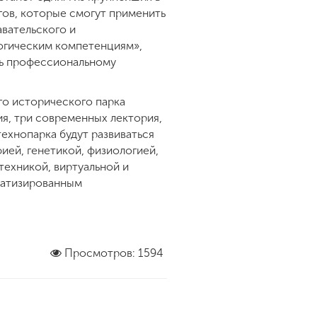
гов, которые смогут применить
вательского и
гогическим компетенциям»,
ть профессиональному
го исторического парка
ия, три современных лектория,
ехнопарка будут развиваться
ией, генетикой, физиологией,
ехникой, виртуальной и
матизированным
Просмотров: 1594