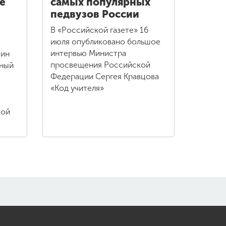
е
самых популярных
педвузов России
В «Российской газете» 16
июля опубликовано большое
интервью Министра
тин
просвещения Российской
нный
Федерации Сергея Кравцова
«Код учителя»
кой