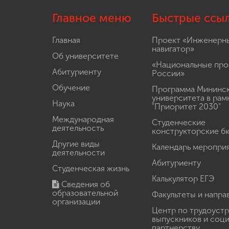
Главное меню
Быстрые ссы
Главная
Проект «Инженерн
навигатор»
Об университете
«Национальные про
Абитуриенту
России»
Обучение
Программа Мининс
университета в рам
Наука
"Приоритет 2030"
Международная
Студенческие
деятельность
конструкторские б
Другие виды
Календарь меропри
деятельности
Абитуриенту
Студенческая жизнь
Калькулятор ЕГЭ
Сведения об
образовательной
Факультеты и напра
организации
Центр по трудоуст
выпускников и соц
партнерству