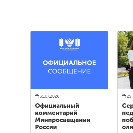
31.07.2026
29.
Официальный
Сер
комментарий
пед
Минпросвещения
поб
России
оли