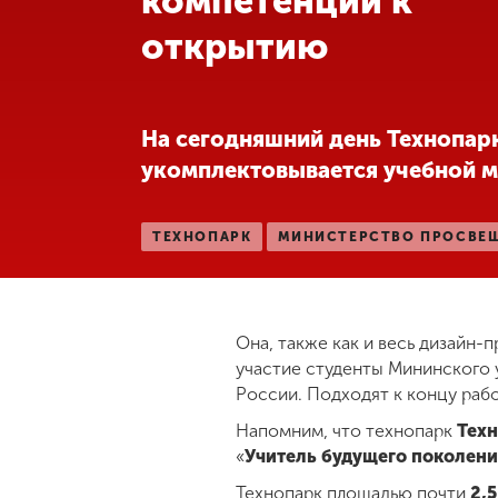
компетенций к
открытию
Международная
деятельность
Другие виды
На сегодняшний день Технопар
деятельности
укомплектовывается учебной 
Студенческая
ТЕХНОПАРК
МИНИСТЕРСТВО ПРОСВЕ
жизнь
Сведения об
образовательной
Она, также как и весь дизайн-
организации
участие студенты Мининского у
России. Подходят к концу раб
Напомним, что технопарк
Техн
Приемная
комиссия
«
Учитель будущего поколени
+7 (831) 262-26-20
Технопарк площадью почти
2,