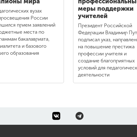
мпионы мира
профессиональны
меры поддержки
дагогических вузах
учителей
росвещения России
ршился прием заявлений
Президент Российской
юджетные места по
Федерации Владимир Пу
раммам бакалавриата,
подписал указ, направле
иалитета и базового
на повышение престижа
его образования
профессии учителя и
создание благоприятных
условий для педагогичес
деятельности