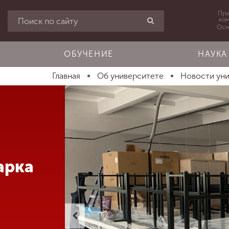
При
ко
Осн
ОБУЧЕНИЕ
НАУКА
Главная
Об университете
Новости ун
арка