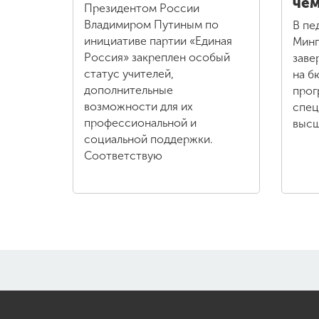
че
Президентом России
Владимиром Путиным по
В пе
инициативе партии «Единая
Минп
Россия» закреплен особый
заве
статус учителей,
на б
дополнительные
прог
возможности для их
спец
профессиональной и
высш
социальной поддержки.
Соответствую