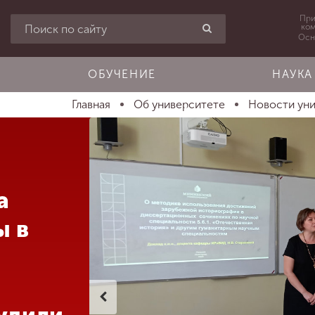
При
ко
Осн
ОБУЧЕНИЕ
НАУКА
Главная
Об университете
Новости ун
а
ы в