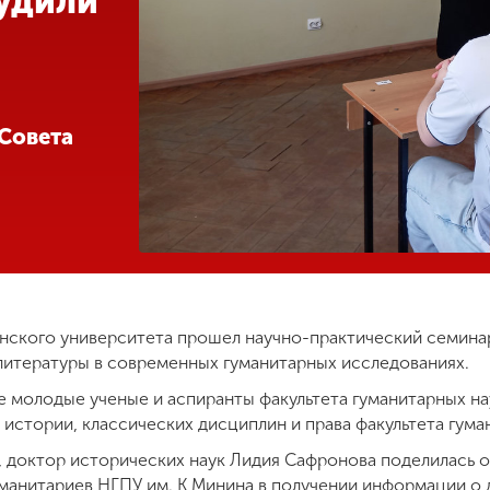
удили
Совета
инского университета прошел научно-практический семин
итературы в современных гуманитарных исследованиях.
е молодые ученые и аспиранты факультета гуманитарных на
истории, классических дисциплин и права факультета гума
 доктор исторических наук Лидия Сафронова поделилась 
манитариев НГПУ им. К Минина в получении информации о