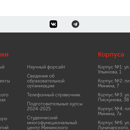
лки
Корпуса
ый
Научный форсайт
Корпус №1: ул.
Ульянова, 1
Сведения об
екты
образовательной
Корпус №2: пл
организации
Минина, 7
кого
Телефонный справочник
Корпус №3: ул.
ках
Пискунова, 38
Подготовительные курсы
2024-2025
Корпус №4: пл
Минина, 7а
Студенческий
юро
многофункциональный
Корпус №6: ул.
ятий
центр Мининского
Луначарского,