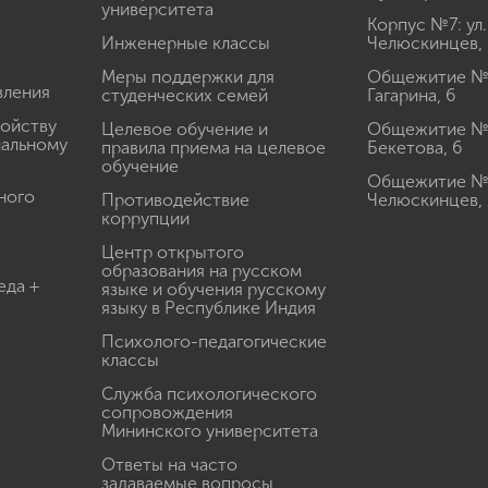
университета
Корпус №7: ул.
Инженерные классы
Челюскинцев, 
Меры поддержки для
Общежитие № 1
вления
студенческих семей
Гагарина, 6
ройству
Целевое обучение и
Общежитие № 2
иальному
правила приема на целевое
Бекетова, 6
обучение
Общежитие № 3
ного
Противодействие
Челюскинцев, 
коррупции
Центр открытого
образования на русском
еда +
языке и обучения русскому
языку в Республике Индия
Психолого-педагогические
классы
Служба психологического
сопровождения
Мининского университета
Ответы на часто
задаваемые вопросы