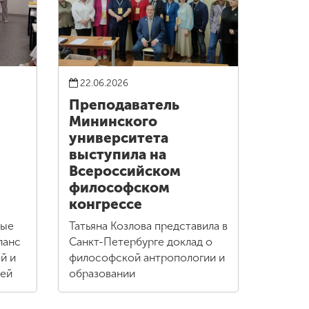
22.06.2026
Преподаватель
Мининского
университета
выступила на
Всероссийском
философском
конгрессе
дые
Татьяна Козлова представила в
ланс
Санкт-Петербурге доклад о
й и
философской антропологии и
ией
образовании