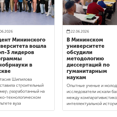
06.2026
22.06.2026
ент Мининского
В Мининском
верситета вошла
университете
оп-3 лидеров
обсудили
ограммы
методологию
обрнауки в
диссертаций по
скве
гуманитарным
наукам
тасия Шипилова
ставила строительный
Опытные ученые и моло
мер, разработанный на
исследователи искали ба
ко-технологическом
между компаративистико
льтете вуза
интеллектуальной истор