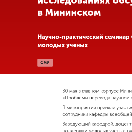
исследованиях обс
в Мининском
Международная
деятельность
Другие виды
Научно-практический семинар 
деятельности
молодых ученых
Студенческая
СМУ
жизнь
Сведения об
образовательной
30 мая в главном корпусе Мин
организации
«Проблемы перевода научной л
В мероприятии приняли участи
сотрудники кафедры всеобщей 
Приемная
комиссия
Заведующий кафедрой, доцент,
+7 (831) 262-26-20
поддержки молодых ученых-гу