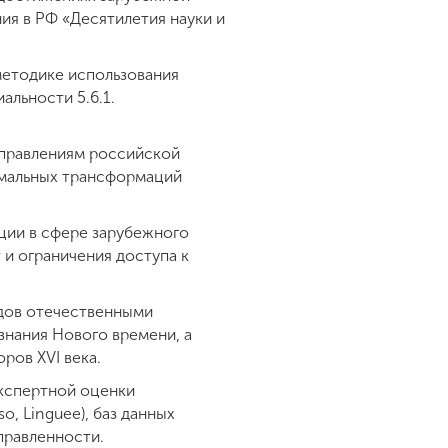
ия в РФ «Десятилетия науки и
 методике использования
льности 5.6.1.
аправлениям российской
игмальных трансформаций
ции в сфере зарубежного
 и ограничения доступа к
одов отечественными
знания Нового времени, а
ров XVI века.
экспертной оценки
o, Linguee), баз данных
аправленности.