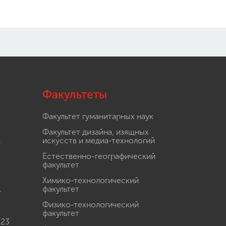
Факультеты
Факультет гуманитарных наук
Факультет дизайна, изящных
.
искусств и медиа-технологий
Естественно-географический
факультет
Химико-технологический
.
факультет
Физико-технологический
факультет
 23