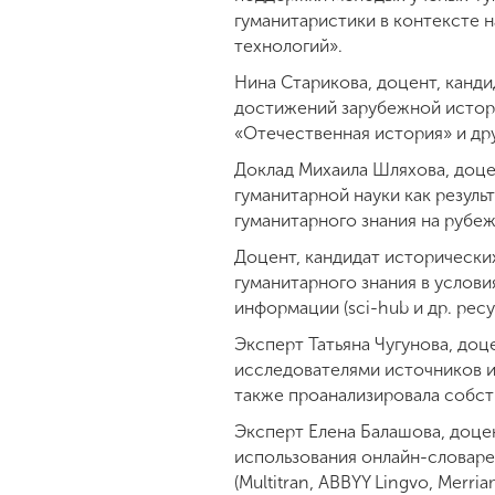
гуманитаристики в контексте н
технологий».
Нина Старикова, доцент, канди
достижений зарубежной истори
«Отечественная история» и др
Доклад Михаила Шляхова, доце
гуманитарной науки как резул
гуманитарного знания на рубеже
Доцент, кандидат исторически
гуманитарного знания в услови
информации (sci-hub и др. ресу
Эксперт Татьяна Чугунова, доц
исследователями источников и
также проанализировала собст
Эксперт Елена Балашова, доцен
использования онлайн-словарей,
(Multitran, ABBYY Lingvo, Merr