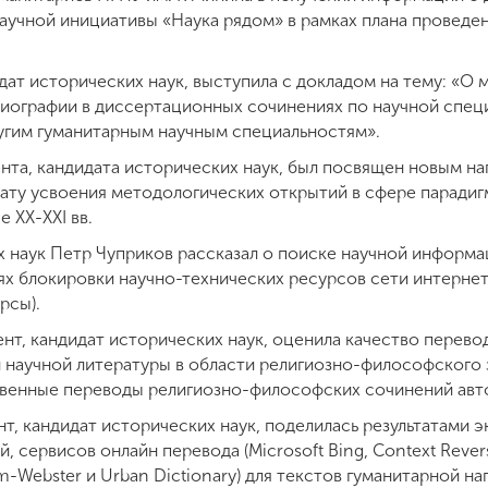
аучной инициативы «Наука рядом» в рамках плана проведен
дат исторических наук, выступила с докладом на тему: «О
ографии в диссертационных сочинениях по научной специа
угим гуманитарным научным специальностям».
нта, кандидата исторических наук, был посвящен новым н
ьтату усвоения методологических открытий в сфере парад
 XX-XXI вв.
х наук Петр Чуприков рассказал о поиске научной информа
ях блокировки научно-технических ресурсов сети интернет
рсы).
ент, кандидат исторических наук, оценила качество перев
 научной литературы в области религиозно-философского 
венные переводы религиозно-философских сочинений авто
т, кандидат исторических наук, поделилась результатами 
 сервисов онлайн перевода (Microsoft Bing, Context Revers
iam-Webster и Urban Dictionary) для текстов гуманитарной н