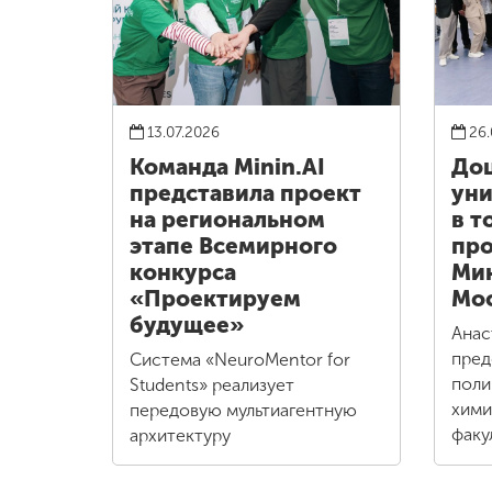
13.07.2026
26.
Команда Minin.AI
Доц
представила проект
уни
на региональном
в т
этапе Всемирного
пр
конкурса
Мин
«Проектируем
Мо
будущее»
Анас
пред
Система «NeuroMentor for
поли
Students» реализует
хими
передовую мультиагентную
факу
архитектуру