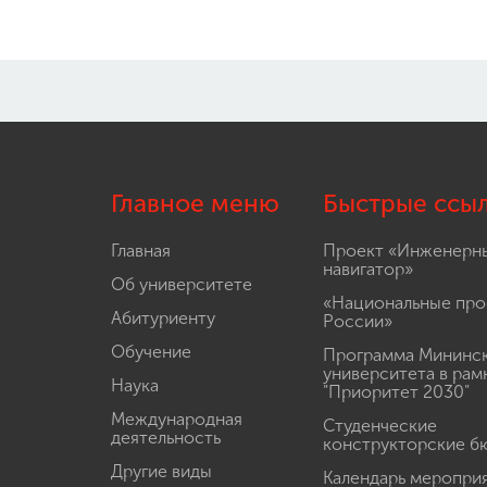
Главное меню
Быстрые ссы
Главная
Проект «Инженерн
навигатор»
Об университете
«Национальные про
Абитуриенту
России»
Обучение
Программа Мининс
университета в рам
Наука
"Приоритет 2030"
Международная
Студенческие
деятельность
конструкторские б
Другие виды
Календарь меропри