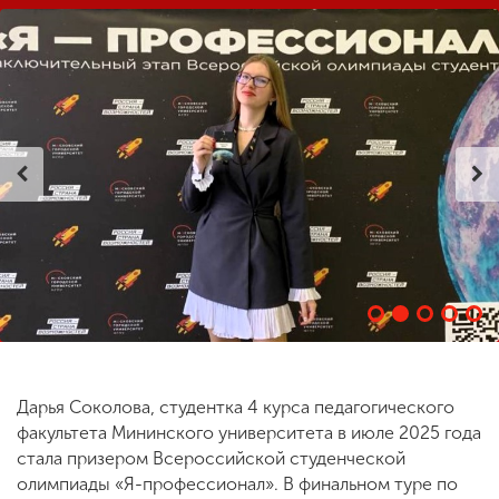
ENG
SPN
CHI
Приемная
комиссия
+7 (831) 262-26-20
Дарья Соколова, студентка 4 курса педагогического
факультета Мининского университета в июле 2025 года
стала призером Всероссийской студенческой
олимпиады «Я-профессионал». В финальном туре по