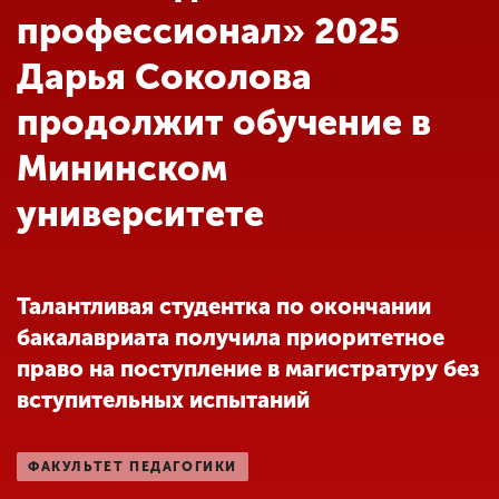
Обучение
профессионал» 2025
Дарья Соколова
Наука
продолжит обучение в
Мининском
Международная
деятельность
университете
Другие виды
деятельности
Талантливая студентка по окончании
бакалавриата получила приоритетное
Студенческая жизнь
право на поступление в магистратуру без
вступительных испытаний
Сведения об
образовательной
ФАКУЛЬТЕТ ПЕДАГОГИКИ
организации