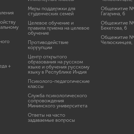
Меры поддержки для
Общежитие № 1
вления
студенческих семей
Гагарина, 6
ройству
Целевое обучение и
Общежитие № 2
иальному
правила приема на целевое
Бекетова, 6
обучение
Общежитие № 3
ного
Противодействие
Челюскинцев, 
коррупции
Центр открытого
образования на русском
еда +
языке и обучения русскому
языку в Республике Индия
Психолого-педагогические
классы
Служба психологического
сопровождения
Мининского университета
Ответы на часто
задаваемые вопросы