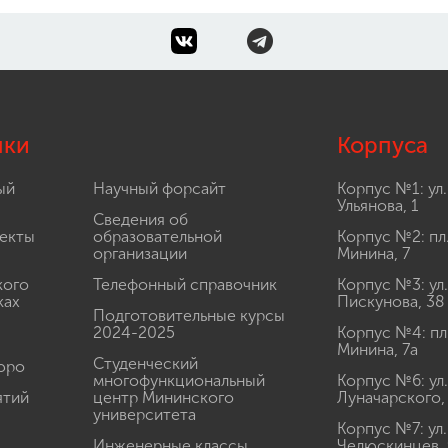
лки
Корпуса
ый
Научный форсайт
Корпус №1: ул.
Ульянова, 1
Сведения об
екты
образовательной
Корпус №2: пл
организации
Минина, 7
кого
Телефонный справочник
Корпус №3: ул.
ках
Пискунова, 38
Подготовительные курсы
2024-2025
Корпус №4: пл
Минина, 7а
Студенческий
юро
многофункциональный
Корпус №6: ул.
ятий
центр Мининского
Луначарского,
университета
Корпус №7: ул.
Инженерные классы
Челюскинцев, 