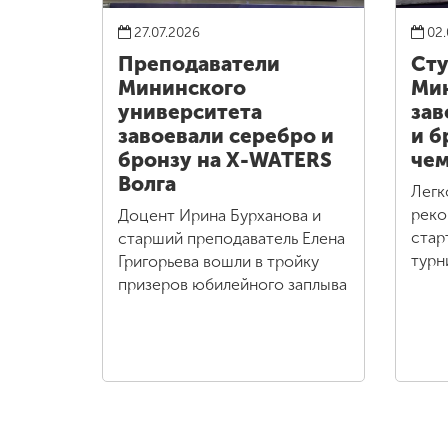
27.07.2026
02.
Преподаватели
Ст
Мининского
Ми
университета
зав
завоевали серебро и
и б
бронзу на X-WATERS
чем
Волга
Легк
реко
Доцент Ирина Бурханова и
стар
старший преподаватель Елена
турн
Григорьева вошли в тройку
призеров юбилейного заплыва