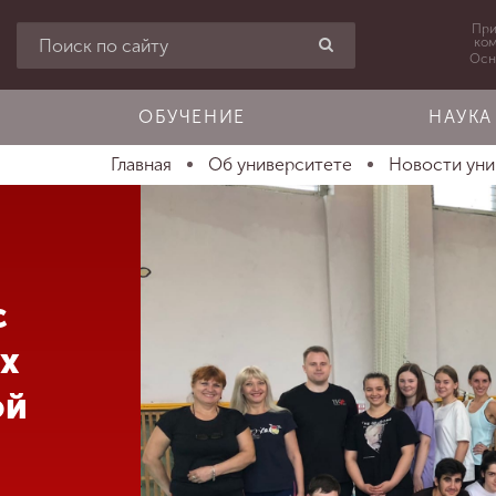
При
ко
Осн
ОБУЧЕНИЕ
НАУКА
Главная
Об университете
Новости ун
с
ах
ой