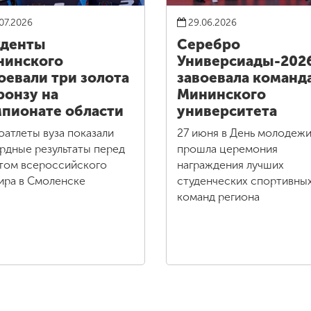
07.2026
29.06.2026
уденты
Серебро
нинского
Универсиады-202
оевали три золота
завоевала команд
ронзу на
Мининского
пионате области
университета
оатлеты вуза показали
27 июня в День молодеж
рдные результаты перед
прошла церемония
том всероссийского
награждения лучших
ира в Смоленске
студенческих спортивны
команд региона