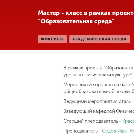
Международная
Мастер - класс в рамках проект
деятельность
"Образовательная среда"
Другие виды
ФФКСИБЖ
АКАДЕМИЧЕСКАЯ СРЕДА
деятельности
Студенческая
жизнь
В рамках проекта "Образовател
урока по физической культуре".
Мероприятие прошло на базе 
Сведения об
образовательной
общеобразовательной школы 
организации
Ведущими мероприятия стали:
Заведующий кафедрой Физическ
Приемная
Старший преподаватель -
Крас
комиссия
+7 (831) 262-26-20
Преподаватель -
Седов Иван А