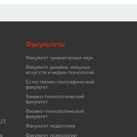
Факультеты
Факультет гуманитарных наук
Факультет дизайна, изящных
.
искусств и медиа-технологий
Естественно-географический
факультет
Химико-технологический
.
факультет
Физико-технологический
факультет
 23
Факультет педагогики
Факультет психологии
9