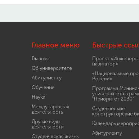
Главное меню
Быстрые ссы
Главная
Проект «Инженерн
навигатор»
Об университете
«Национальные про
Абитуриенту
России»
Обучение
Программа Мининс
университета в рам
Наука
"Приоритет 2030"
Международная
Студенческие
деятельность
конструкторские б
Другие виды
Календарь меропри
деятельности
Абитуриенту
Студенческая жизнь