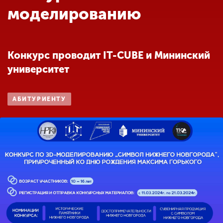
Обучение
моделированию
Наука
Конкурс проводит IT-CUBE и Мининский
университет
Международная
деятельность
АБИТУРИЕНТУ
Другие виды
деятельности
Студенческая жизнь
Сведения об
образовательной
организации