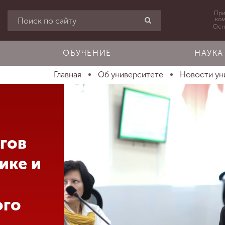
При
ко
Осн
ОБУЧЕНИЕ
НАУКА
Главная
Об университете
Новости ун
гов
ике и
ого