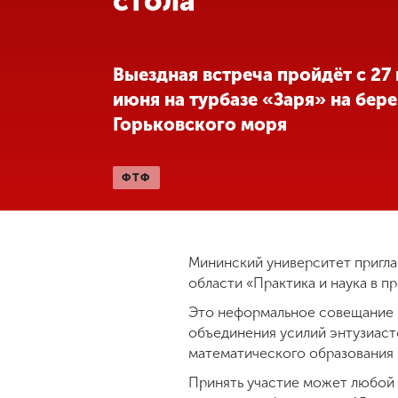
стола
Международная
деятельность
Выездная встреча пройдёт с 27 
июня на турбазе «Заря» на бере
Другие виды
Горьковского моря
деятельности
ФТФ
Студенческая
жизнь
Сведения об
Мининский университет пригла
образовательной
области «Практика и наука в п
организации
Это неформальное совещание ш
объединения усилий энтузиаст
Приемная
математического образования 
комиссия
+7 (831) 262-26-20
Принять участие может любой 