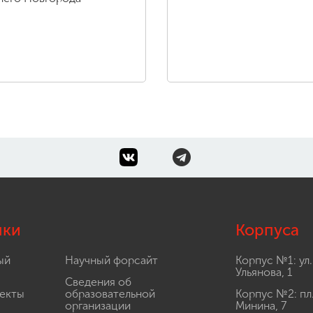
лки
Корпуса
ый
Научный форсайт
Корпус №1: ул.
Ульянова, 1
Сведения об
екты
образовательной
Корпус №2: пл
организации
Минина, 7