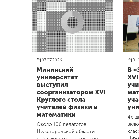
07.07.2026
01.
Мининский
В «
университет
XVI
выступил
учи
соорганизатором XVI
мат
Круглого стола
уча
учителей физики и
уни
математики
4х-д
вклю
Около 100 педагогов
клас
Нижегородской области
Нижн
собрались на Горьковском