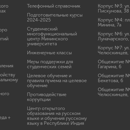
кого
Телефонный справочник
Корпус №3: ул.
ках
Пискунова, 38
Подготовительные курсы
2024-2025
Корпус №4: пл
Минина, 7а
Студенческий
юро
многофункциональный
Корпус №6: ул.
ятий
центр Мининского
Луначарского,
университета
Корпус №7: ул.
Инженерные классы
Челюскинцев, 
Меры поддержки для
Общежитие № 1
вления
студенческих семей
Гагарина, 6
ройству
Целевое обучение и
Общежитие № 2
иальному
правила приема на целевое
Бекетова, 6
обучение
Общежитие № 3
ного
Противодействие
Челюскинцев, 
коррупции
Центр открытого
образования на русском
еда +
языке и обучения русскому
языку в Республике Индия