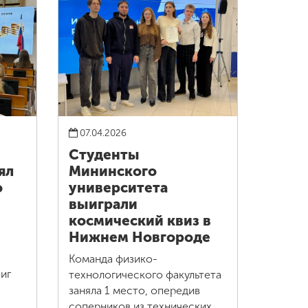
07.04.2026
Студенты
ял
Мининского
о
университета
выиграли
космический квиз в
Нижнем Новгороде
Команда физико-
иг
технологического факультета
заняла 1 место, опередив
соперников из технических