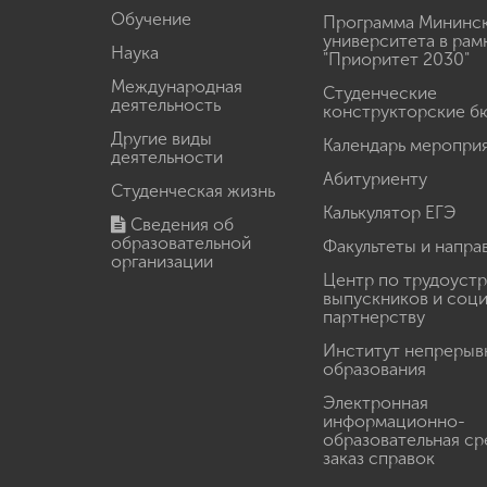
Обучение
Программа Мининс
университета в рам
Наука
"Приоритет 2030"
Международная
Студенческие
деятельность
конструкторские б
Другие виды
Календарь меропри
деятельности
Абитуриенту
Студенческая жизнь
Калькулятор ЕГЭ
Сведения об
образовательной
Факультеты и напра
организации
Центр по трудоуст
выпускников и соц
партнерству
Институт непрерыв
образования
Электронная
информационно-
образовательная ср
заказ справок