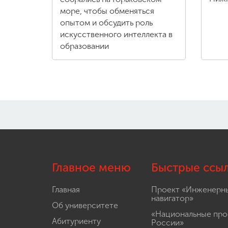
море, чтобы обменяться
опытом и обсудить роль
искусственного интеллекта в
образовании
Главное меню
Быстрые ссы
Главная
Проект «Инженерн
навигатор»
Об университете
«Национальные про
Абитуриенту
России»