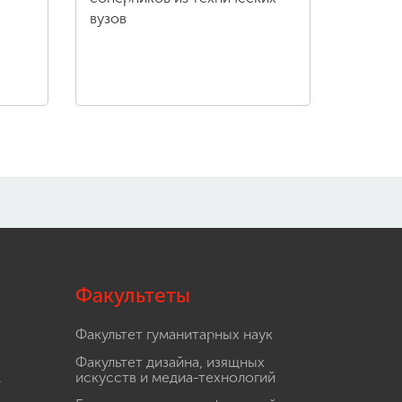
вузов
Факультеты
Факультет гуманитарных наук
Факультет дизайна, изящных
.
искусств и медиа-технологий