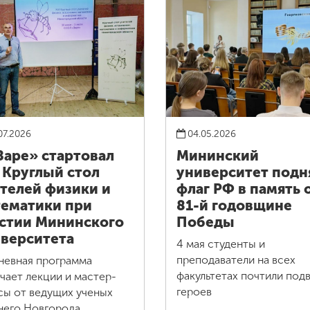
07.2026
04.05.2026
Заре» стартовал
Мининский
 Круглый стол
университет подн
телей физики и
флаг РФ в память 
ематики при
81-й годовщине
стии Мининского
Победы
верситета
4 мая студенты и
преподаватели на всех
невная программа
факультетах почтили подв
чает лекции и мастер-
героев
сы от ведущих ученых
его Новгорода