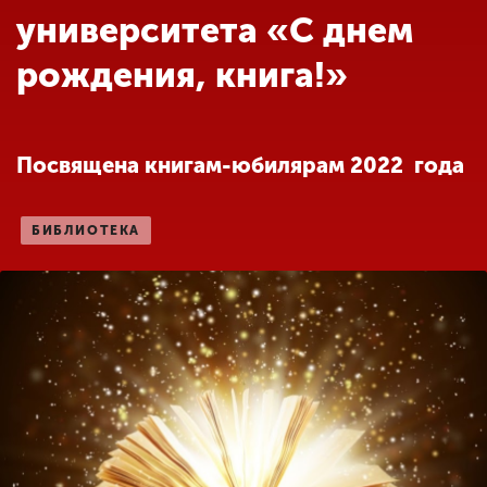
Обучение
университета «С днем
рождения, книга!»
Наука
Международная
Посвящена книгам-юбилярам 2022 года
деятельность
БИБЛИОТЕКА
Другие виды
деятельности
Студенческая жизнь
Сведения об
образовательной
организации