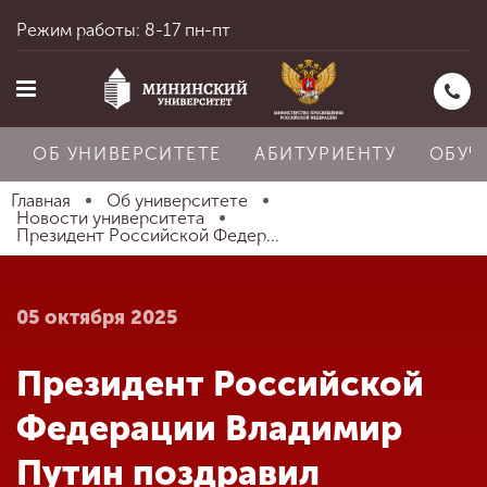
Режим работы: 8-17 пн-пт
ОБ УНИВЕРСИТЕТЕ
АБИТУРИЕНТУ
ОБУЧ
Главная
Об университете
Новости университета
Президент Российской Федер...
Главная
05 октября 2025
Об университете
Президент Российской
Абитуриенту
Федерации Владимир
Путин поздравил