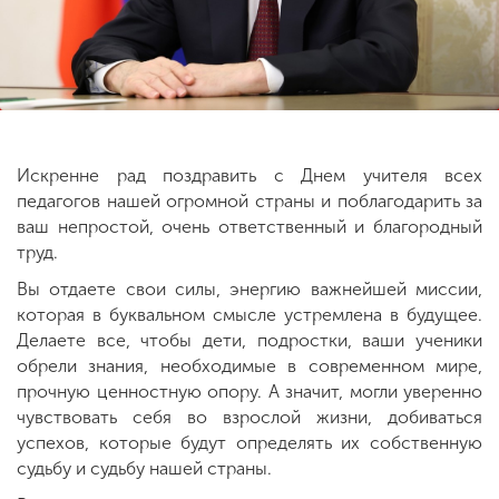
ENG
SPN
CHI
Искренне рад поздравить с Днем учителя всех
Приемная
педагогов нашей огромной страны и поблагодарить за
комиссия
+7 (831) 262-26-20
ваш непростой, очень ответственный и благородный
труд.
Вы отдаете свои силы, энергию важнейшей миссии,
которая в буквальном смысле устремлена в будущее.
Делаете все, чтобы дети, подростки, ваши ученики
обрели знания, необходимые в современном мире,
прочную ценностную опору. А значит, могли уверенно
чувствовать себя во взрослой жизни, добиваться
успехов, которые будут определять их собственную
судьбу и судьбу нашей страны.