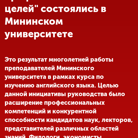
Обучение
целей" состоялись в
Мининском
Наука
университете
Международная
деятельность
Это результат многолетней работы
преподавателей Мининского
Другие виды
университета в рамках курса по
деятельности
изучению английского языка. Целью
данной инициативы руководства было
Студенческая жизнь
расширение профессиональных
компетенций и конкурентной
способности кандидатов наук, лекторов,
Сведения об
образовательной
представителей различных областей
организации
знаний. Филологи, экономисты,