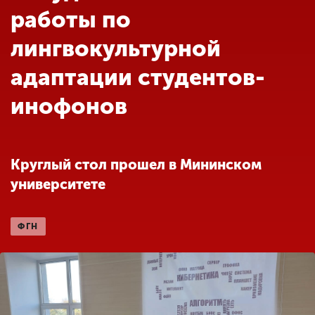
Обучение
работы по
лингвокультурной
Наука
адаптации студентов-
инофонов
Международная
деятельность
Круглый стол прошел в Мининском
Другие виды
деятельности
университете
Студенческая жизнь
ФГН
Сведения об
образовательной
организации