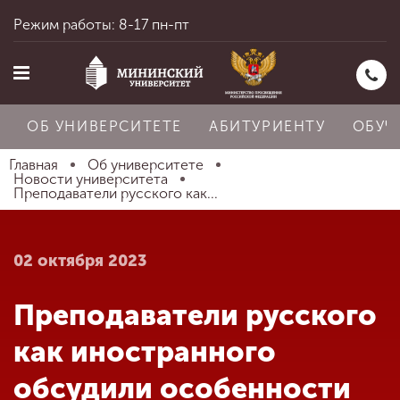
Режим работы: 8-17 пн-пт
ОБ УНИВЕРСИТЕТЕ
АБИТУРИЕНТУ
ОБУЧ
Главная
Об университете
Новости университета
Преподаватели русского как...
Главная
02 октября 2023
Об университете
Преподаватели русского
Абитуриенту
как иностранного
обсудили особенности