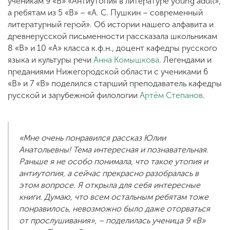
ученикам 9 «В» «Антиутопия в литературе young adult»,
а ребятам из 5 «В» – «А. С. Пушкин – современный
литературный герой». Об истории нашего алфавита и
древнерусской письменности рассказала школьникам
8 «В» и 10 «А» класса к.ф.н., доцент кафедры русского
языка и культуры речи
Анна Комышкова
. Легендами и
преданиями Нижегородской области с учениками 6
«В» и 7 «В» поделился старший преподаватель кафедры
русской и зарубежной филологии
Артём Степанов
.
«Мне очень понравился рассказ Юлии
Анатольевны! Тема интересная и познавательная.
Раньше я не особо понимала, что такое утопия и
антиутопия, а сейчас прекрасно разобралась в
этом вопросе. Я открыла для себя интересные
книги. Думаю, что всем остальным ребятам тоже
понравилось, невозможно было даже оторваться
от прослушивания», – поделилась ученица 9 «В»