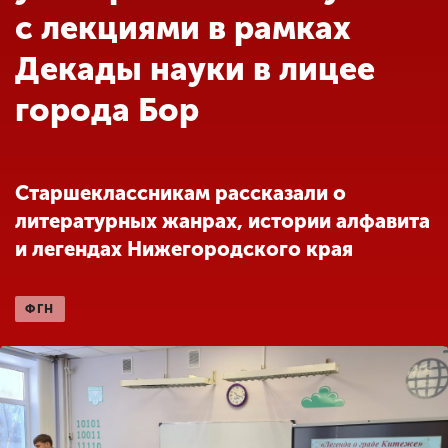
Обучение
с лекциями в рамках
Декады науки в лицее
Наука
города Бор
Международная
деятельность
Старшеклассникам рассказали о
литературных жанрах, истории алфавита
Другие виды
и легендах Нижегородского края
деятельности
ФГН
Студенческая жизнь
Сведения об
образовательной
организации