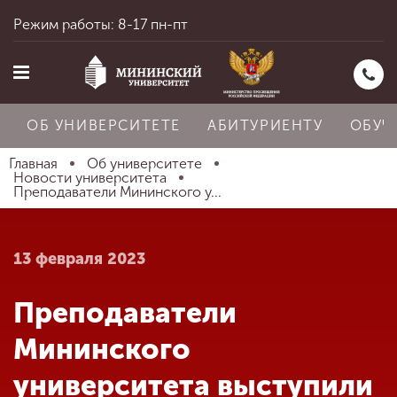
Режим работы: 8-17 пн-пт
ОБ УНИВЕРСИТЕТЕ
АБИТУРИЕНТУ
ОБУЧ
Главная
Об университете
Новости университета
Преподаватели Мининского у...
Главная
13 февраля 2023
Об университете
Преподаватели
Абитуриенту
Мининского
университета выступили