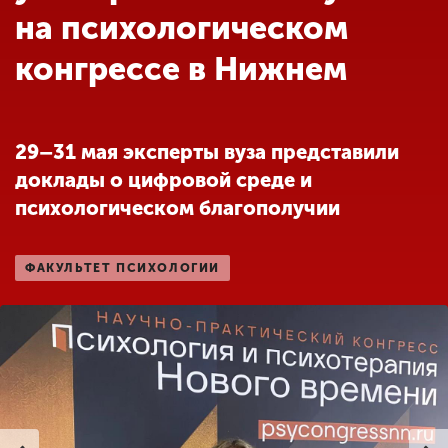
Обучение
на психологическом
конгрессе в Нижнем
Наука
Международная
29–31 мая эксперты вуза представили
деятельность
доклады о цифровой среде и
психологическом благополучии
Другие виды
деятельности
ФАКУЛЬТЕТ ПСИХОЛОГИИ
Студенческая жизнь
Сведения об
образовательной
организации