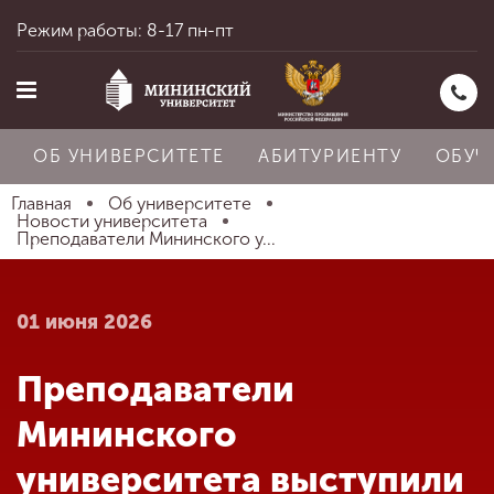
Режим работы: 8-17 пн-пт
ОБ УНИВЕРСИТЕТЕ
АБИТУРИЕНТУ
ОБУЧ
Главная
Об университете
Новости университета
Преподаватели Мининского у...
Главная
01 июня 2026
Об университете
Преподаватели
Абитуриенту
Мининского
университета выступили