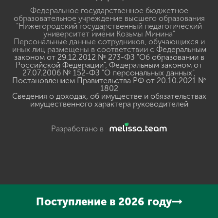
Федеральное государственное бюджетное
образовательное учреждение высшего образования
"Нижегородский государственный педагогический
университет имени Козьмы Минина"
Персональные данные сотрудников, обучающихся и
иных лиц размещены в соответствии с
Федеральным
законом от 29.12.2012 № 273-ФЗ "Об образовании в
Российской Федерации"
,
Федеральным законом от
27.07.2006 № 152-ФЗ "О персональных данных"
,
Постановлением Правительства РФ от 20.10.2021 №
1802
Сведения о доходах, об имуществе и обязательствах
имущественного характера руководителей
Разработано в
Нажмите, чтобы прослушать выделенный текст
Powered
Поступление в 2026 году
By
GSpeech