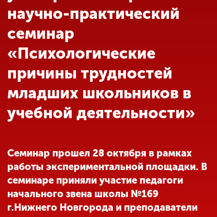
Обучение
научно-практический
семинар
Наука
«Психологические
причины трудностей
Международная
деятельность
младших школьников в
учебной деятельности»
Другие виды
деятельности
Семинар прошел 28 октября в рамках
Студенческая жизнь
работы экспериментальной площадки. В
семинаре приняли участие педагоги
Сведения об
начального звена школы №169
образовательной
г.Нижнего Новгорода и преподаватели
организации