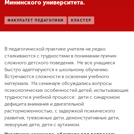
Мининского университета.
ENG
SPN
CHI
ФАКУЛЬТЕТ ПЕДАГОГИКИ
КЛАСТЕР
В педагогической практике учителя не редко
Приемная
комиссия
сталкиваются с трудностями в понимании причин
+7 (831) 262-26-20
сложного детского поведения. Не все учащиеся
быстро адаптируются к школьному обучению.
Встречаются сложности в освоении учебного
материала. На семинаре обсуждались вопросы
психологических особенностей детей, испытывающих
трудности в учебной процессе: дети с синдромом
дефицита внимания и двигательной
расторможенностью, с задержкой психического
развития, тревожные дети, демонстративные дети,
леворукие дети, дети с аутизмом.