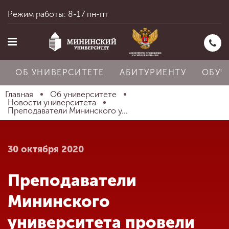
Режим работы: 8-17 пн-пт
ОБ УНИВЕРСИТЕТЕ
АБИТУРИЕНТУ
ОБУЧ
Главная
Об университете
Новости университета
Преподаватели Мининского у...
Главная
30 октября 2020
Об университете
Преподаватели
Абитуриенту
Мининского
университета провели