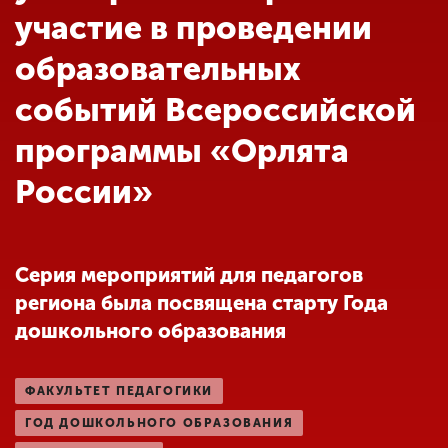
Обучение
участие в проведении
образовательных
Наука
событий Всероссийской
программы «Орлята
Международная
деятельность
России»
Другие виды
деятельности
Серия мероприятий для педагогов
региона была посвящена старту Года
Студенческая жизнь
дошкольного образования
Сведения об
ФАКУЛЬТЕТ ПЕДАГОГИКИ
образовательной
ГОД ДОШКОЛЬНОГО ОБРАЗОВАНИЯ
организации