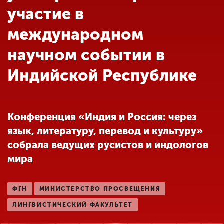
Обучение
участие в
международном
Наука
научном событии в
Индийской Республике
Международная
деятельность
Конференция «Индия и Россия: через
Другие виды
деятельности
язык, литературу, перевод и культуру»
собрала ведущих русистов и индологов
мира
Студенческая жизнь
ФГН
МИНИСТЕРСТВО ПРОСВЕЩЕНИЯ
Сведения об
образовательной
ЛИНГВИСТИЧЕСКИЙ ФАКУЛЬТЕТ
организации