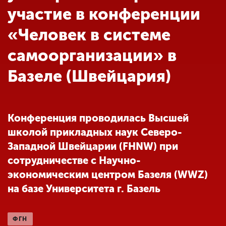
Обучение
участие в конференции
«Человек в системе
Наука
самоорганизации» в
Базеле (Швейцария)
Международная
деятельность
Конференция проводилась Высшей
Другие виды
деятельности
школой прикладных наук Северо-
Западной Швейцарии (FHNW) при
сотрудничестве с Научно-
Студенческая жизнь
экономическим центром Базеля (WWZ)
на базе Университета г. Базель
Сведения об
образовательной
организации
ФГН