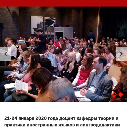
ENG
SPN
CHI
Приемная
комиссия
+7 (831) 262-26-20
21-24 января 2020 года доцент кафедры теории и
практики иностранных языков и лингводидактики