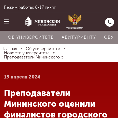
Режим работы: 8-17 пн-пт
ОБ УНИВЕРСИТЕТЕ
АБИТУРИЕНТУ
ОБУЧ
Главная
Об университете
Новости университета
Преподаватели Мининского о...
Главная
19 апреля 2024
Об университете
Преподаватели
Абитуриенту
Мининского оценили
финалистов городского