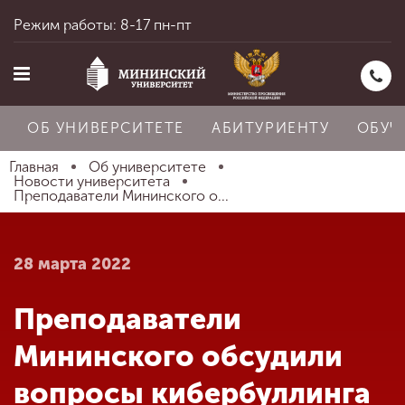
Режим работы: 8-17 пн-пт
ОБ УНИВЕРСИТЕТЕ
АБИТУРИЕНТУ
ОБУЧ
Главная
Об университете
Новости университета
Преподаватели Мининского о...
Главная
28 марта 2022
Об университете
Преподаватели
Абитуриенту
Мининского обсудили
вопросы кибербуллинга