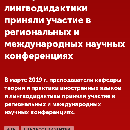
Обучение
лингводидактики
приняли участие в
Наука
региональных и
международных научных
Международная
деятельность
конференциях
Другие виды
деятельности
В марте 2019 г. преподаватели кафедры
теории и практики иностранных языков
Студенческая жизнь
и лингводидактики приняли участие в
региональных и международных
научных конференциях.
Сведения об
образовательной
организации
ФГН
ЦЕНТРСОЦРАЗВИТИЯ