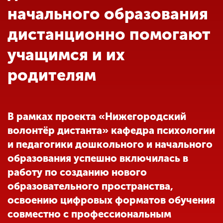
Обучение
начального образования
дистанционно помогают
Наука
учащимся и их
родителям
Международная
деятельность
В рамках проекта «Нижегородский
Другие виды
деятельности
волонтёр дистанта» кафедра психологии
и педагогики дошкольного и начального
образования успешно включилась в
Студенческая жизнь
работу по созданию нового
образовательного пространства,
Сведения об
освоению цифровых форматов обучения
образовательной
совместно с профессиональным
организации