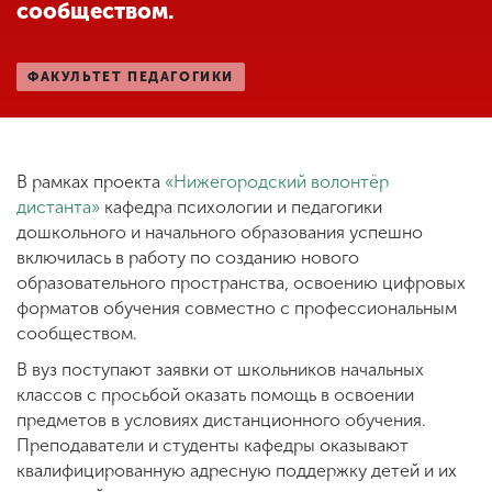
сообществом.
ENG
SPN
CHI
ФАКУЛЬТЕТ ПЕДАГОГИКИ
Приемная
В рамках проекта
«Нижегородский волонтёр
комиссия
дистанта»
кафедра психологии и педагогики
+7 (831) 262-26-20
дошкольного и начального образования успешно
включилась в работу по созданию нового
образовательного пространства, освоению цифровых
форматов обучения совместно с профессиональным
сообществом.
В вуз поступают заявки от школьников начальных
классов с просьбой оказать помощь в освоении
предметов в условиях дистанционного обучения.
Преподаватели и студенты кафедры оказывают
квалифицированную адресную поддержку детей и их