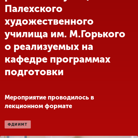
Обучение
Палехского
художественного
Наука
училища им. М.Горького
о реализуемых на
Международная
деятельность
кафедре программах
подготовки
Другие виды
деятельности
Мероприятие проводилось в
Студенческая жизнь
лекционном формате
Сведения об
ФДИИМТ
образовательной
организации