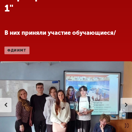
Обучение
1"
Наука
В них приняли участие обучающиеся/
Международная
деятельность
ФДИИМТ
Другие виды
деятельности
Студенческая жизнь
Сведения об
образовательной
организации