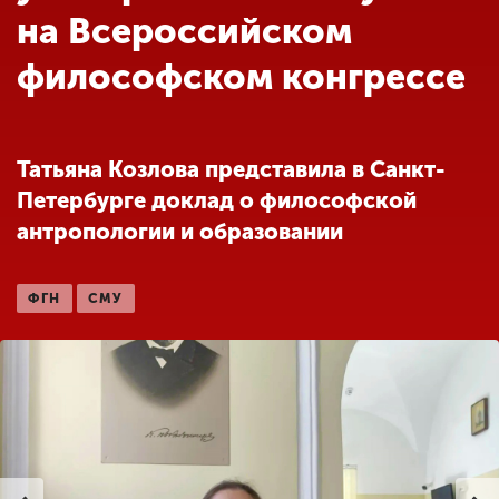
Обучение
на Всероссийском
философском конгрессе
Наука
Международная
Татьяна Козлова представила в Санкт-
деятельность
Петербурге доклад о философской
антропологии и образовании
Другие виды
деятельности
ФГН
СМУ
Студенческая жизнь
Сведения об
образовательной
организации