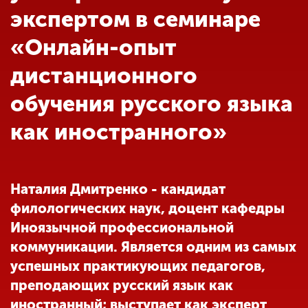
Обучение
экспертом в семинаре
«Онлайн-опыт
Наука
дистанционного
обучения русского языка
Международная
деятельность
как иностранного»
Другие виды
деятельности
Наталия Дмитренко - кандидат
филологических наук, доцент кафедры
Студенческая жизнь
Иноязычной профессиональной
коммуникации. Является одним из самых
успешных практикующих педагогов,
Сведения об
образовательной
преподающих русский язык как
организации
иностранный; выступает как эксперт