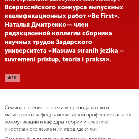
Всероссийского конкурса выпускных
квалификационных работ «Be First».
ENG
SPN
CHI
Наталья Дмитренко— член
редакционной коллегии сборника
научных трудов Задарского
университета «Nastava stranih jezika –
Приемная
комиссия
suvremeni pristup, teoria i praksa».
+7 (831) 262-26-20
ФГН
Семинар-тренинг посетили преподаватели и
магистранты кафедры иноязычной профессиональной
коммуникации и кафедры теории и практики
иностранного языка и лингводидактики.