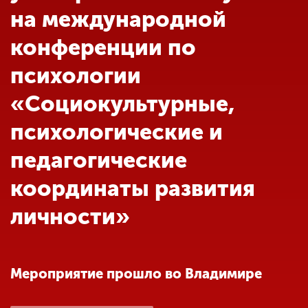
Обучение
на международной
конференции по
Наука
психологии
«Социокультурные,
Международная
деятельность
психологические и
педагогические
Другие виды
деятельности
координаты развития
личности»
Студенческая жизнь
Сведения об
Мероприятие прошло во Владимире
образовательной
организации