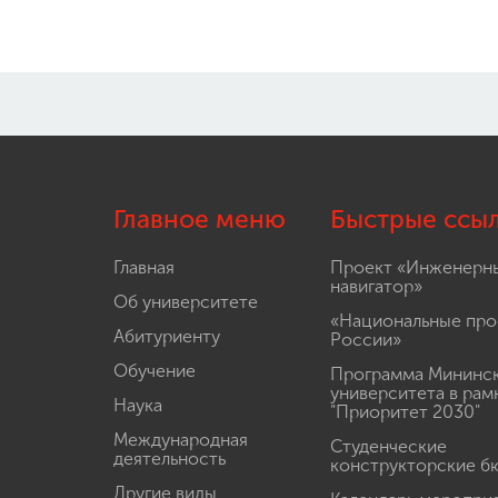
Главное меню
Быстрые ссы
Главная
Проект «Инженерн
навигатор»
Об университете
«Национальные про
Абитуриенту
России»
Обучение
Программа Мининс
университета в рам
Наука
"Приоритет 2030"
Международная
Студенческие
деятельность
конструкторские б
Другие виды