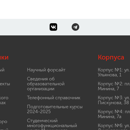
лки
Корпуса
ый
Научный форсайт
Корпус №1: ул.
Ульянова, 1
Сведения об
екты
образовательной
Корпус №2: пл
организации
Минина, 7
кого
Телефонный справочник
Корпус №3: ул.
ках
Пискунова, 38
Подготовительные курсы
2024-2025
Корпус №4: пл
Минина, 7а
Студенческий
юро
многофункциональный
Корпус №6: ул.