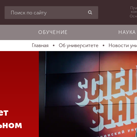
При
ко
Осн
ОБУЧЕНИЕ
НАУКА
Главная
Об университете
Новости ун
ет
льном