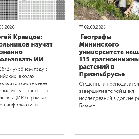
08.2026
02.08.2026
гей Кравцов:
Географы
льников научат
Мининского
знанно
университета наш
ользовать ИИ
115 краснокнижн
растений в
26/27 учебном году в
Приэльбрусье
ийских школах
олжится системное
Студенты и преподавате
ение искусственного
завершили второй цикл
ллекта (ИИ) в рамках
исследований в долине р
ов информатики
Баксан