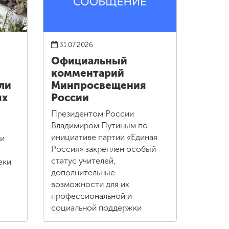
31.07.2026
Официальный
комментарий
ли
Минпросвещения
ых
России
Президентом России
Владимиром Путиным по
инициативе партии «Единая
ли
Россия» закреплен особый
статус учителей,
еки
дополнительные
возможности для их
профессиональной и
социальной поддержки