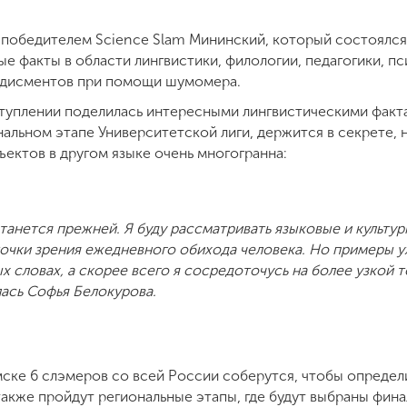
 победителем Science Slam Мининский, который состоялся
е факты в области лингвистики, филологии, педагогики, п
одисментов при помощи шумомера.
туплении поделилась интересными лингвистическими факта
нальном этапе Университетской лиги, держится в секрете,
ъектов в другом языке очень многогранна:
анется прежней. Я буду рассматривать языковые и культу
точки зрения ежедневного обихода человека. Но примеры у
х словах, а скорее всего я сосредоточусь на более узкой
лась Софья Белокурова.
мске 6 слэмеров со всей России соберутся, чтобы определ
также пройдут региональные этапы, где будут выбраны фин