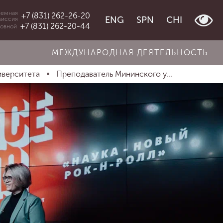
емная
+7 (831) 262-26-20
ENG
SPN
CHI
миссия
+7 (831) 262-20-44
овной
МЕЖДУНАРОДНАЯ ДЕЯТЕЛЬНОСТЬ
иверситета
Преподаватель Мининского у...