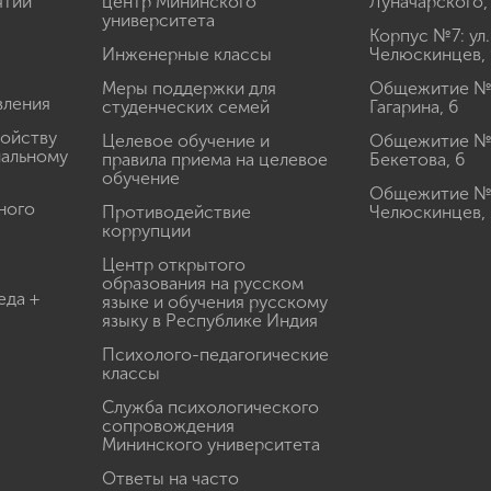
ятий
центр Мининского
Луначарского,
университета
Корпус №7: ул.
Инженерные классы
Челюскинцев, 
Меры поддержки для
Общежитие № 1
вления
студенческих семей
Гагарина, 6
ройству
Целевое обучение и
Общежитие № 2
иальному
правила приема на целевое
Бекетова, 6
обучение
Общежитие № 3
ного
Противодействие
Челюскинцев, 
коррупции
Центр открытого
образования на русском
еда +
языке и обучения русскому
языку в Республике Индия
Психолого-педагогические
классы
Служба психологического
сопровождения
Мининского университета
Ответы на часто