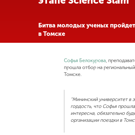
этапе Science Slam
Международная
деятельность
Битва молодых ученых пройдет
в Томске
Другие виды
деятельности
Софья Белокурова
, преподава
Студенческая
жизнь
прошла отбор на региональный 
Томске.
Сведения об
образовательной
организации
“Мининский университет в э
гордость, что Софья прошла
интересна, обязательно буд
Приемная
организации поездки в Томс
комиссия
+7 (831) 262-26-20