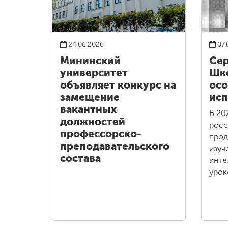
24.06.2026
07.
Мининский
Сер
университет
Шко
объявляет конкурс на
осо
замещение
исп
вакантных
В 20
должностей
росс
профессорско-
прод
преподавательского
изуч
состава
инте
урок