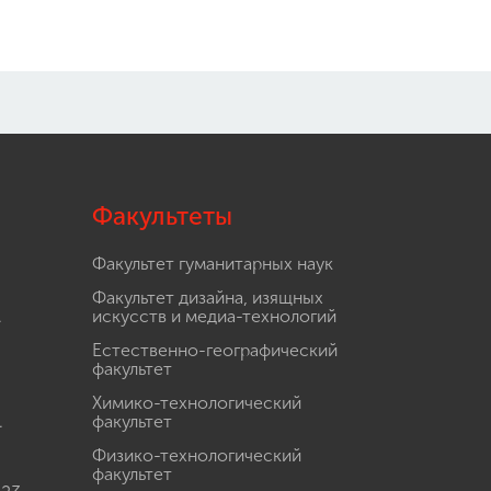
Факультеты
Факультет гуманитарных наук
Факультет дизайна, изящных
.
искусств и медиа-технологий
Естественно-географический
факультет
Химико-технологический
.
факультет
Физико-технологический
факультет