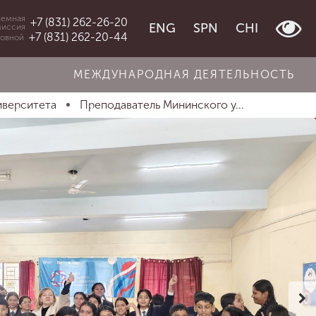
емная
+7 (831) 262-26-20
ENG
SPN
CHI
миссия
+7 (831) 262-20-44
овной
МЕЖДУНАРОДНАЯ ДЕЯТЕЛЬНОСТЬ
иверситета
Преподаватель Мининского у...