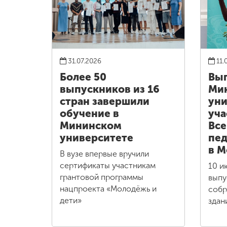
31.07.2026
11.
Более 50
Вы
выпускников из 16
Ми
стран завершили
уни
обучение в
уча
Мининском
Все
университете
пед
в М
В вузе впервые вручили
сертификаты участникам
10 и
грантовой программы
выпу
нацпроекта «Молодёжь и
собр
дети»
здан