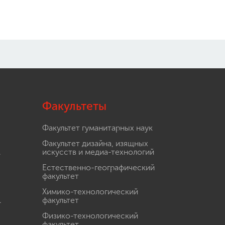
Факультеты
Факультет гуманитарных наук
Факультет дизайна, изящных
.
искусств и медиа-технологий
Естественно-географический
факультет
Химико-технологический
.
факультет
Физико-технологический
факультет