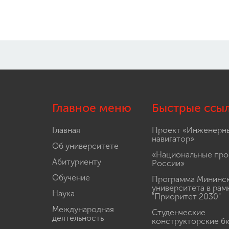
Главное меню
Быстрые ссы
Главная
Проект «Инженерн
навигатор»
Об университете
«Национальные про
Абитуриенту
России»
Обучение
Программа Мининс
университета в рам
Наука
"Приоритет 2030"
Международная
Студенческие
деятельность
конструкторские б