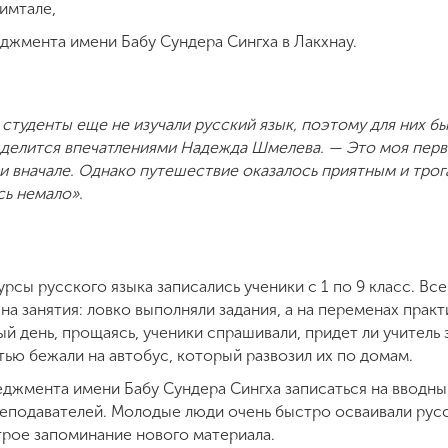
имтале,
джмента имени Бабу Сундера Сингха в Лакхнау.
е студенты еще не изучали русский язык, поэтому для них 
 делится впечатлениями Надежда Шмелева. — Это моя перв
и вначале. Однако путешествие оказалось приятным и тро
сь немало».
рсы русского языка записались ученики с 1 по 9 класс. Все
на занятия: ловко выполняли задания, а на переменах прак
й день, прощаясь, ученики спрашивали, придет ли учитель 
тью бежали на автобус, который развозил их по домам.
еджмента имени Бабу Сундера Сингха записаться на вводны
реподавателей. Молодые люди очень быстро осваивали рус
рое запоминание нового материала.