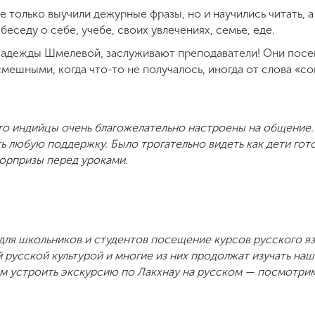
не только выучили дежурные фразы, но и научились читать, 
беседу о себе, учебе, своих увлечениях, семье, еде.
адежды Шмелевой, заслуживают преподаватели! Они посещ
смешными, когда что-то не получалось, иногда от слова «со
что индийцы очень благожелательно настроены на общение.
ть любую поддержку. Было трогательно видеть как дети гот
сюрпризы перед уроками.
 для школьников и студентов посещение курсов русского яз
 русской культурой и многие из них продолжат изучать наш 
м устроить экскурсию по Лакхнау на русском — посмотрим