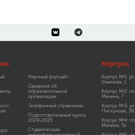
лки
Корпуса
ый
Научный форсайт
Корпус №1: ул.
Ульянова, 1
Сведения об
екты
образовательной
Корпус №2: пл
организации
Минина, 7
кого
Телефонный справочник
Корпус №3: ул.
ках
Пискунова, 38
Подготовительные курсы
2024-2025
Корпус №4: пл
Минина, 7а
Студенческий
юро
многофункциональный
Корпус №6: ул.