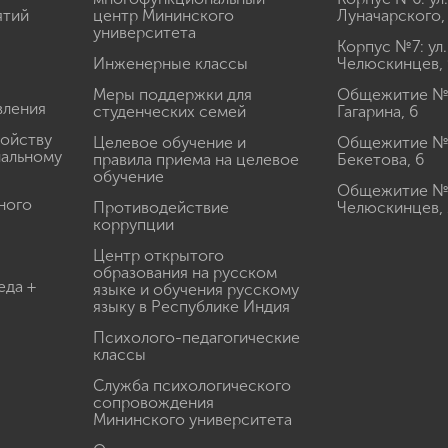
ятий
центр Мининского
Луначарского,
университета
Корпус №7: ул.
Инженерные классы
Челюскинцев, 
Меры поддержки для
Общежитие № 1
вления
студенческих семей
Гагарина, 6
ройству
Целевое обучение и
Общежитие № 2
иальному
правила приема на целевое
Бекетова, 6
обучение
Общежитие № 3
ного
Противодействие
Челюскинцев, 
коррупции
Центр открытого
образования на русском
еда +
языке и обучения русскому
языку в Республике Индия
Психолого-педагогические
классы
Служба психологического
сопровождения
Мининского университета