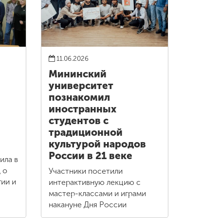
11.06.2026
Мининский
университет
познакомил
иностранных
студентов с
традиционной
культурой народов
России в 21 веке
ила в
 о
Участники посетили
ии и
интерактивную лекцию с
мастер-классами и играми
накануне Дня России