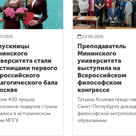
07.2026
22.06.2026
пускницы
Преподаватель
нинского
Мининского
верситета стали
университета
стницами первого
выступила на
российского
Всероссийском
агогического бала
философском
оскве
конгрессе
юля 400 лучших
Татьяна Козлова представ
скников педвузов страны
Санкт-Петербурге доклад
ались в историческом
философской антрополог
ии МПГУ
образовании