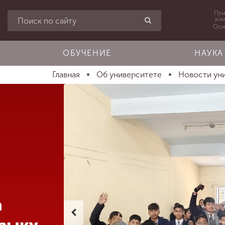
При
ко
Осн
ОБУЧЕНИЕ
НАУКА
Главная
Об университете
Новости ун
а