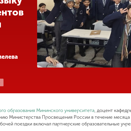
языку
ентов
я
мелева
Ь
ого образования Мининского университета
, доцент кафед
нию Министерства Просвещения России в течение месяца п
бочей поездки включал партнерские образовательные учре