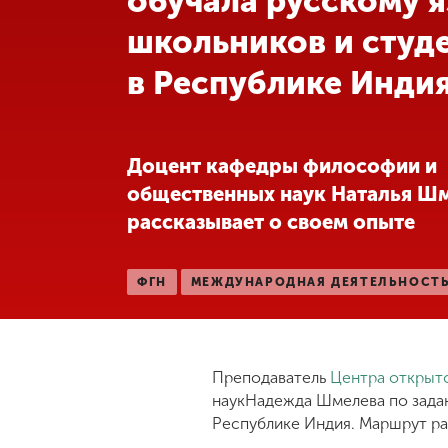
обучала русскому 
школьников и студ
Международная
деятельность
в Республике Инди
Другие виды
деятельности
Доцент кафедры философии и
общественных наук Наталья Ш
Студенческая
рассказывает о своем опыте
жизнь
ФГН
МЕЖДУНАРОДНАЯ ДЕЯТЕЛЬНОСТ
Сведения об
образовательной
организации
Преподаватель
Центра открыт
Приемная
наукНадежда Шмелева по зада
комиссия
Республике Индия. Маршрут ра
+7 (831) 262-26-20