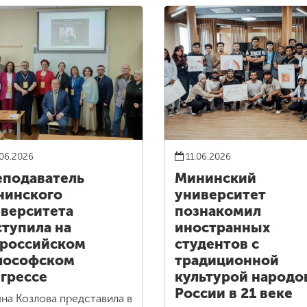
06.2026
11.06.2026
подаватель
Мининский
нинского
университет
верситета
познакомил
тупила на
иностранных
российском
студентов с
лософском
традиционной
грессе
культурой народо
России в 21 веке
яна Козлова представила в