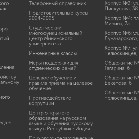
кого
Телефонный справочник
Корпус №3: ул.
ках
Пискунова, 38
Подготовительные курсы
2024-2025
Корпус №4: пл
Минина, 7а
Студенческий
юро
многофункциональный
Корпус №6: ул.
ятий
центр Мининского
Луначарского,
университета
Корпус №7: ул.
Инженерные классы
Челюскинцев, 
Меры поддержки для
Общежитие № 1
вления
студенческих семей
Гагарина, 6
ройству
Целевое обучение и
Общежитие № 2
иальному
правила приема на целевое
Бекетова, 6
обучение
Общежитие № 3
ного
Противодействие
Челюскинцев, 
коррупции
Центр открытого
образования на русском
еда +
языке и обучения русскому
языку в Республике Индия
Психолого-педагогические