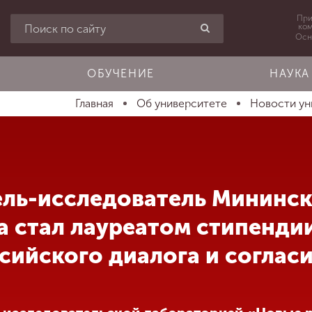
При
ко
Осн
ОБУЧЕНИЕ
НАУКА
Главная
Об университете
Новости ун
ль-исследователь Мининск
а стал лауреатом стипенди
сийского диалога и соглас