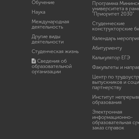
Обучение
Программа Мининс
университета в рам
Наука
"Приоритет 2030"
Международная
Студенческие
деятельность
конструкторские б
Другие виды
Календарь меропри
деятельности
Абитуриенту
Студенческая жизнь
Калькулятор ЕГЭ
Сведения об
образовательной
Факультеты и напра
организации
Центр по трудоуст
выпускников и соц
партнерству
Институт непрерыв
образования
Электронная
информационно-
образовательная ср
заказ справок