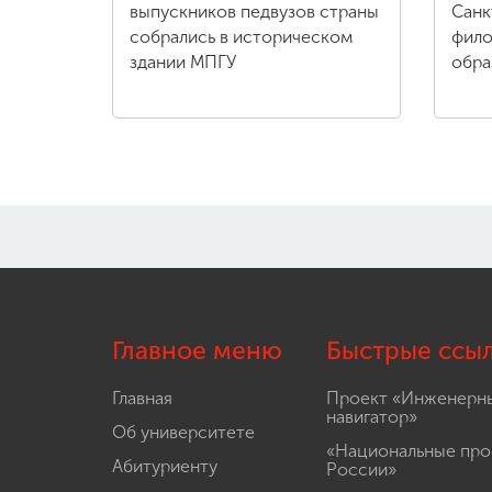
выпускников педвузов страны
Санк
собрались в историческом
фило
здании МПГУ
обра
Главное меню
Быстрые ссы
Главная
Проект «Инженерн
навигатор»
Об университете
«Национальные про
Абитуриенту
России»