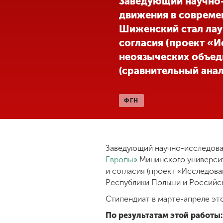
Заведующий научно-
движения в совреме
Международная
деятельность
Шиженский стал лау
согласия (проект «
неоязыческих объед
Другие виды
деятельности
(сравнительный анал
Студенческая
ФГН
жизнь
Сведения об
Заведующий научно-исследова
образовательной
Европы»
Мининского универси
организации
и согласия (проект «Исследов
Республики Польши и Российск
Приемная
Стипендиат в марте-апреле эт
комиссия
+7 (831) 262-26-20
По результатам этой работы: