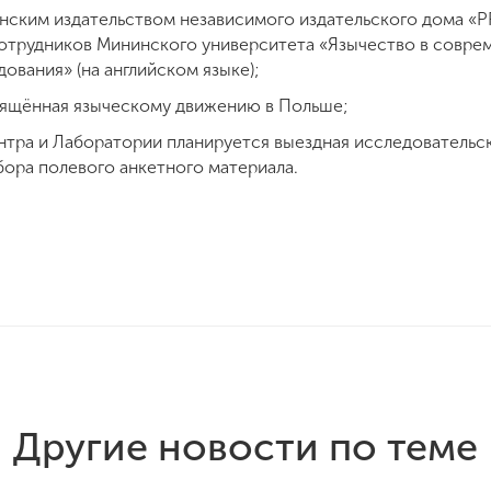
нским издательством независимого издательского дома «PR
отрудников Мининского университета «Язычество в совре
вания» (на английском языке);
вящённая языческому движению в Польше;
нтра и Лаборатории планируется выездная исследовательс
бора полевого анкетного материала.
Другие новости по теме