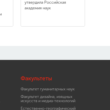
утвердила Российская
академия наук
и
Факультеты
Факультет гуманитарных наук
Факультет дизайна, изящных
.
искусств и медиа-технологий
Естественно-географический