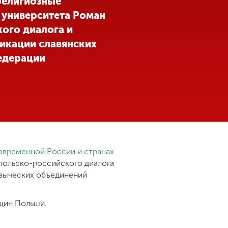
религиозные
 университета Роман
ого диалога и
икации славянских
едерации
овременной России и странах
польско-российского диалога
языческих объединений
бщин Польши.