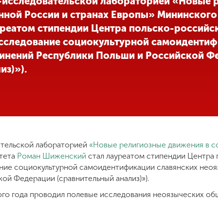
исследовательской лабораторией «Новые 
нной России и странах Европы» Мининского
реатом стипендии Центра польско-российск
Исследование социокультурной самоидентиф
инений Республики Польши и Российской Ф
из)»).
тельской лабораторией
«Новые религиозные движения в с
тета
Роман Шиженский
стал лауреатом стипендии Центра 
ание социокультурной самоидентификации славянских нео
ой Федерации (сравнительный анализ)»).
ого года проводил полевые исследования неоязыческих о