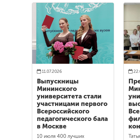
11.07.2026
22.
Выпускницы
Пре
Мининского
Ми
университета стали
уни
участницами первого
выс
Всероссийского
Все
педагогического бала
фи
в Москве
кон
10 июля 400 лучших
Тать