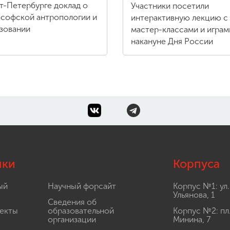
т-Петербурге доклад о
Участники посетили
софской антропологии и
интерактивную лекцию с
зовании
мастер-классами и играм
накануне Дня России
лки
Корпуса
ый
Научный форсайт
Корпус №1: ул.
Ульянова, 1
Сведения об
екты
образовательной
Корпус №2: пл
организации
Минина, 7