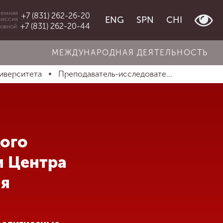
емная
+7 (831) 262-26-20
ENG
SPN
CHI
миссия
+7 (831) 262-20-44
овной
МЕЖДУНАРОДНАЯ ДЕЯТЕЛЬНОСТЬ
иверситета
Преподаватель-исследовате...
ого
и Центра
ия