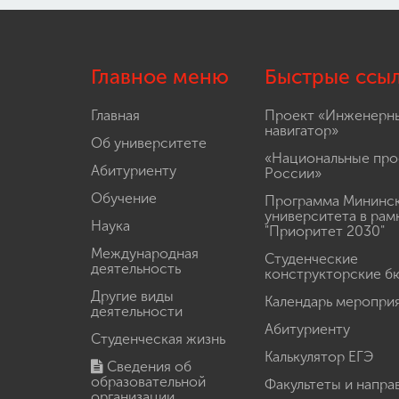
Главное меню
Быстрые ссы
Главная
Проект «Инженерн
навигатор»
Об университете
«Национальные про
Абитуриенту
России»
Обучение
Программа Мининс
университета в рам
Наука
"Приоритет 2030"
Международная
Студенческие
деятельность
конструкторские б
Другие виды
Календарь меропри
деятельности
Абитуриенту
Студенческая жизнь
Калькулятор ЕГЭ
Сведения об
образовательной
Факультеты и напра
организации