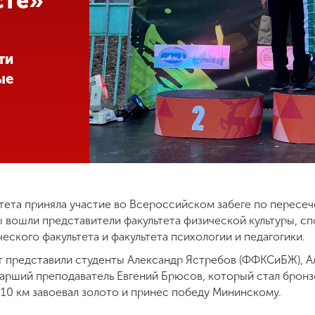
сте»
ти
ые
тета приняла участие во Всероссийском забеге по пересе
ды вошли представители факультета физической культуры, с
еского факультета и факультета психологии и педагогики.
т представили студенты Александр Ястребов (ФФКСиБЖ), А
тарший преподаватель Евгений Брюсов, который стал брон
 10 км завоевал золото и принес победу Мининскому.