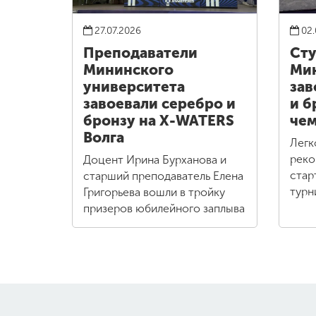
27.07.2026
02.
Преподаватели
Ст
Мининского
Ми
университета
зав
завоевали серебро и
и б
бронзу на X-WATERS
чем
Волга
Легк
реко
Доцент Ирина Бурханова и
стар
старший преподаватель Елена
турн
Григорьева вошли в тройку
призеров юбилейного заплыва