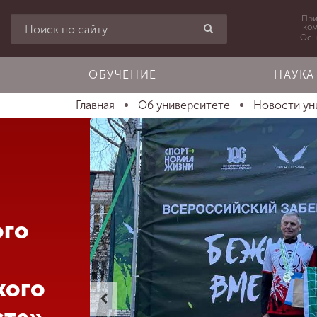
При
ко
Осн
ОБУЧЕНИЕ
НАУКА
Главная
Об университете
Новости ун
ого
кого