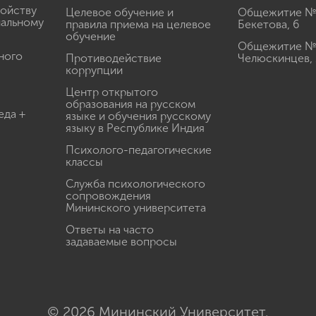
ройству
Целевое обучение и
Общежитие № 2
иальному
правила приема на целевое
Бекетова, 6
обучение
Общежитие № 3
ного
Противодействие
Челюскинцев, 
коррупции
Центр открытого
образования на русском
еда +
языке и обучения русскому
языку в Республике Индия
Психолого-педагогические
классы
Служба психологического
сопровождения
Мининского университета
Ответы на часто
задаваемые вопросы
© 2026 Мининский Университет.