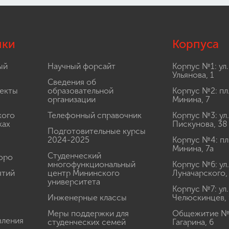
лки
Корпуса
ый
Научный форсайт
Корпус №1: ул.
Ульянова, 1
Сведения об
екты
образовательной
Корпус №2: пл
организации
Минина, 7
кого
Телефонный справочник
Корпус №3: ул.
ках
Пискунова, 38
Подготовительные курсы
2024-2025
Корпус №4: пл
Минина, 7а
Студенческий
юро
многофункциональный
Корпус №6: ул.
ятий
центр Мининского
Луначарского,
университета
Корпус №7: ул.
Инженерные классы
Челюскинцев, 
Меры поддержки для
Общежитие № 1
вления
студенческих семей
Гагарина, 6