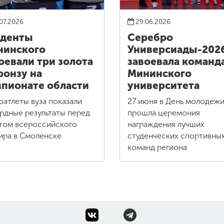
07.2026
29.06.2026
уденты
Серебро
нинского
Универсиады-202
оевали три золота
завоевала команд
ронзу на
Мининского
пионате области
университета
оатлеты вуза показали
27 июня в День молодеж
рдные результаты перед
прошла церемония
том всероссийского
награждения лучших
ира в Смоленске
студенческих спортивны
команд региона