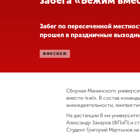
забега «Бежим вме
Международная
деятельность
Забег по пересеченной местнос
прошел в праздничные выходн
Другие виды
деятельности
ФФКСИБЖ
Студенческая
жизнь
Сведения об
Сборная Мининского универси
образовательной
вместе-trail». В состав коман
организации
жизнедеятельности, лингвистич
На дистанции 8 км университе
Александр Захаров (ФПиП) и с
Приемная
комиссия
Студент Григорий Мартынов на
+7 (831) 262-26-20