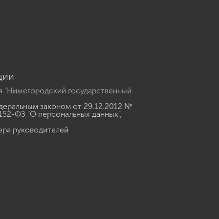
u
ции
я "Нижегородский государственный
еральным законом от 29.12.2012 №
152-ФЗ "О персональных данных"
,
ера руководителей