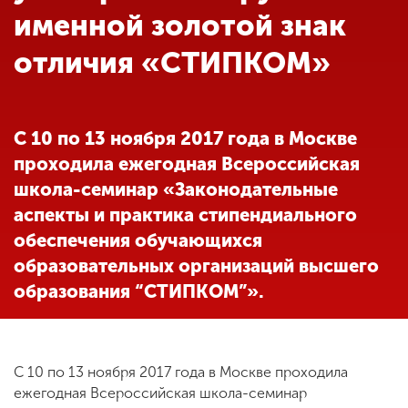
Обучение
именной золотой знак
отличия «СТИПКОМ»
Наука
Международная
С 10 по 13 ноября 2017 года в Москве
деятельность
проходила ежегодная Всероссийская
школа-семинар «Законодательные
Другие виды
аспекты и практика стипендиального
деятельности
обеспечения обучающихся
образовательных организаций высшего
образования “СТИПКОМ”».
Студенческая жизнь
Сведения об
С 10 по 13 ноября 2017 года в Москве проходила
образовательной
ежегодная Всероссийская школа-семинар
организации