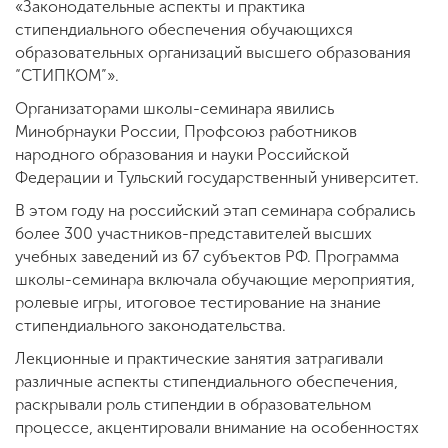
«Законодательные аспекты и практика
стипендиального обеспечения обучающихся
образовательных организаций высшего образования
ENG
SPN
CHI
“СТИПКОМ”».
Организаторами школы-семинара явились
Минобрнауки России, Профсоюз работников
народного образования и науки Российской
Приемная
Федерации и Тульский государственный университет.
комиссия
+7 (831) 262-26-20
В этом году на российский этап семинара собрались
более 300 участников-представителей высших
учебных заведений из 67 субъектов РФ. Программа
школы-семинара включала обучающие мероприятия,
ролевые игры, итоговое тестирование на знание
стипендиального законодательства.
Лекционные и практические занятия затрагивали
различные аспекты стипендиального обеспечения,
раскрывали роль стипендии в образовательном
процессе, акцентировали внимание на особенностях