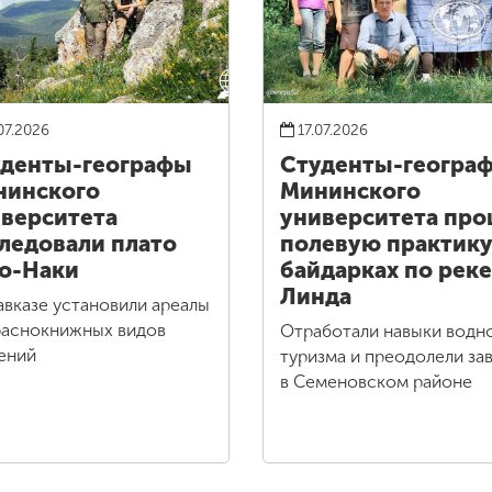
07.2026
17.07.2026
денты-географы
Студенты-геогра
нинского
Мининского
верситета
университета пр
ледовали плато
полевую практику
о-Наки
байдарках по реке
Линда
авказе установили ареалы
раснокнижных видов
Отработали навыки водн
ений
туризма и преодолели за
в Семеновском районе