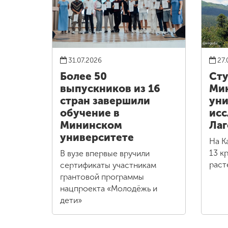
31.07.2026
27.
Более 50
Сту
выпускников из 16
Ми
стран завершили
уни
обучение в
исс
Мининском
Лаг
университете
На К
13 к
В вузе впервые вручили
раст
сертификаты участникам
грантовой программы
нацпроекта «Молодёжь и
дети»