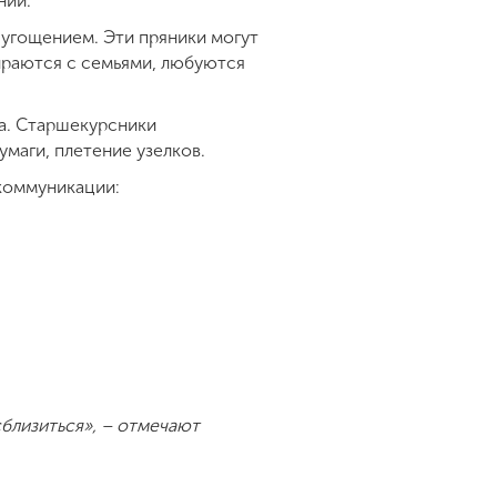
ний.
 угощением. Эти пряники могут
ираются с семьями, любуются
а. Старшекурсники
умаги, плетение узелков.
 коммуникации:
близиться», – отмечают