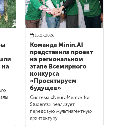
13.07.2026
фы
Команда Minin.AI
представила проект
ошли
на региональном
 на
этапе Всемирного
конкурса
«Проектируем
будущее»
ого
валы
Система «NeuroMentor for
Students» реализует
передовую мультиагентную
архитектуру