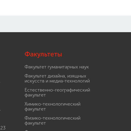
Факультеты
Факультет гуманитарных наук
Факультет дизайна, изящных
.
искусств и медиа-технологий
Естественно-географический
факультет
Химико-технологический
.
факультет
Физико-технологический
факультет
 23