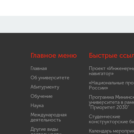
Главное меню
Быстрые ссы
Главная
Проект «Инженерн
навигатор»
Об университете
«Национальные про
Абитуриенту
России»
Обучение
Программа Мининс
университета в рам
Наука
"Приоритет 2030"
Международная
Студенческие
деятельность
конструкторские б
Другие виды
Календарь меропри