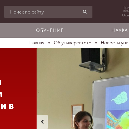
При
ко
Осн
ОБУЧЕНИЕ
НАУКА
Главная
Об университете
Новости уни
ы
м
и в