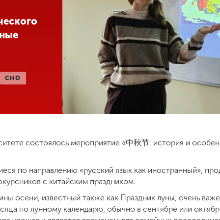
ческого
ьные
СНО
рситете состоялось мероприятие «中秋节: история и особен
иеся по направлению «русский язык как иностранный», пр
окурсников с китайским праздником.
ны осени, известный также как Праздник луны, очень важе
есяца по лунному календарю, обычно в сентябре или октябр