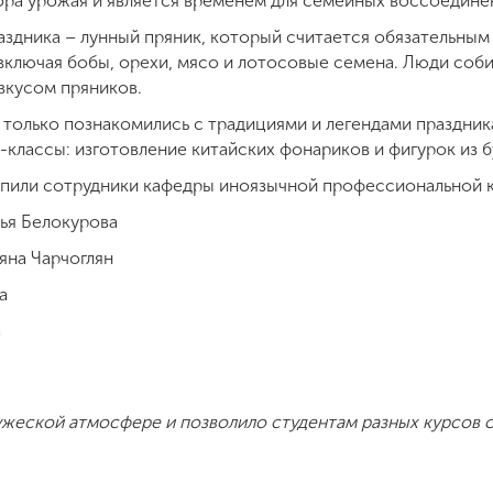
ра урожая и является временем для семейных воссоедине
здника – лунный пряник, который считается обязательным
 включая бобы, орехи, мясо и лотосовые семена. Люди соб
вкусом пряников.
только познакомились с традициями и легендами праздник
классы: изготовление китайских фонариков и фигурок из б
упили сотрудники кафедры иноязычной профессиональной
ья Белокурова
яна Чарчоглян
на
а
жеской атмосфере и позволило студентам разных курсов с