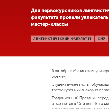
Международная
Для первокурсников лингвисти
деятельность
факультета провели увлекател
мастер-классы
Другие виды
деятельности
ЛИНГВИСТИЧЕСКИЙ ФАКУЛЬТЕТ
СМУ
Студенческая
жизнь
Сведения об
6 октября в Мининском униве
образовательной
осени».
организации
Студенты-лингвисты, обучающ
третьекурсники знакомят перв
Приемная
Традиционный Праздник середи
комиссия
отмечается в 15-й день 8-го м
+7 (831) 262-26-20