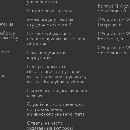
университета
Корпус №7: ул.
Инженерные классы
Челюскинцев, 
Меры поддержки для
Общежитие № 1
вления
студенческих семей
Гагарина, 6
ройству
Целевое обучение и
Общежитие № 2
иальному
правила приема на целевое
Бекетова, 6
обучение
Общежитие № 3
ного
Противодействие
Челюскинцев, 
коррупции
Центр открытого
образования на русском
еда +
языке и обучения русскому
языку в Республике Индия
Психолого-педагогические
классы
Служба психологического
сопровождения
Мининского университета
Ответы на часто
задаваемые вопросы