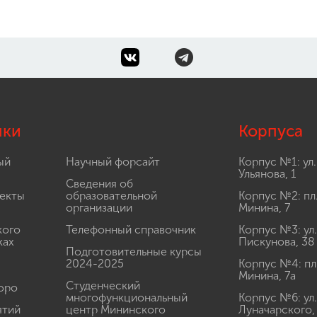
лки
Корпуса
ый
Научный форсайт
Корпус №1: ул.
Ульянова, 1
Сведения об
екты
образовательной
Корпус №2: пл
организации
Минина, 7
кого
Телефонный справочник
Корпус №3: ул.
ках
Пискунова, 38
Подготовительные курсы
2024-2025
Корпус №4: пл
Минина, 7а
Студенческий
юро
многофункциональный
Корпус №6: ул.
ятий
центр Мининского
Луначарского,