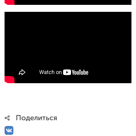
<
ENG
SPN
CHI
Приемная
комиссия
+7 (831) 262-26-20
Поделиться