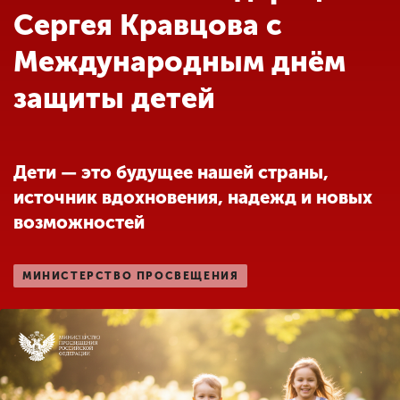
Обучение
Сергея Кравцова с
Международным днём
Наука
защиты детей
Международная
деятельность
Дети — это будущее нашей страны,
источник вдохновения, надежд и новых
Другие виды
возможностей
деятельности
МИНИСТЕРСТВО ПРОСВЕЩЕНИЯ
Студенческая жизнь
Сведения об
образовательной
организации