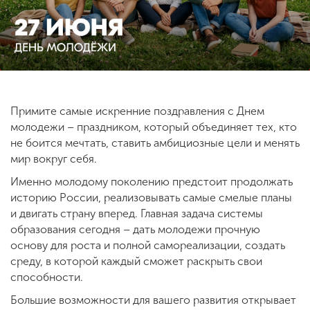
ENG
SPN
CHI
Примите самые искренние поздравления с Днем
Приемная
комиссия
молодежи – праздником, который объединяет тех, кто
+7 (831) 262-26-20
не боится мечтать, ставить амбициозные цели и менять
мир вокруг себя.
Именно молодому поколению предстоит продолжать
историю России, реализовывать самые смелые планы
и двигать страну вперед. Главная задача системы
образования сегодня – дать молодежи прочную
основу для роста и полной самореализации, создать
среду, в которой каждый сможет раскрыть свои
способности.
Большие возможности для вашего развития открывает