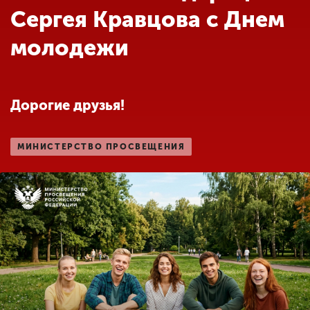
Обучение
Сергея Кравцова с Днем
молодежи
Наука
Международная
Дорогие друзья!
деятельность
МИНИСТЕРСТВО ПРОСВЕЩЕНИЯ
Другие виды
деятельности
Студенческая жизнь
Сведения об
образовательной
организации