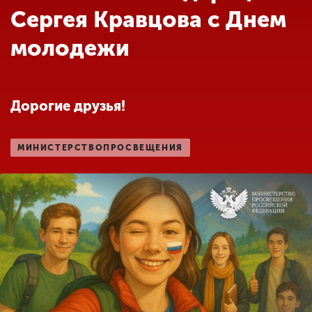
Обучение
Сергея Кравцова с Днем
молодежи
Наука
Международная
Дорогие друзья!
деятельность
МИНИСТЕРСТВОПРОСВЕЩЕНИЯ
Другие виды
деятельности
Студенческая жизнь
Сведения об
образовательной
организации