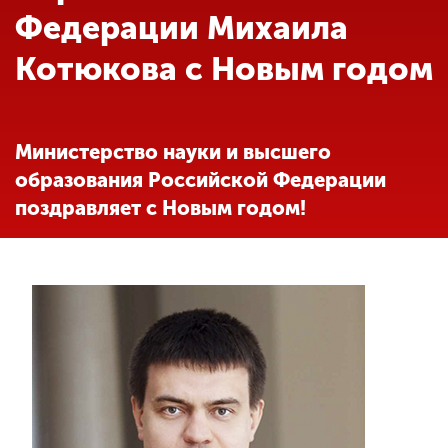
Обучение
Федерации Михаила
Котюкова с Новым годом
Наука
Международная
Министерство науки и высшего
деятельность
образования Российской Федерации
поздравляет с Новым годом!
Другие виды
деятельности
Студенческая жизнь
Сведения об
образовательной
организации