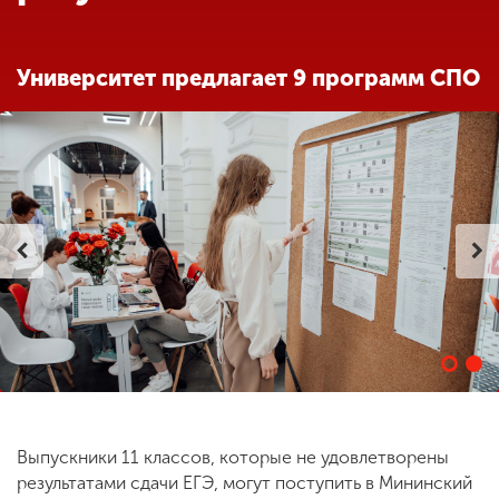
Обучение
Университет предлагает 9 программ СПО
Наука
Международная
деятельность
Другие виды
деятельности
Студенческая жизнь
Сведения об
Выпускники 11 классов, которые не удовлетворены
образовательной
организации
результатами сдачи ЕГЭ, могут поступить в Мининский