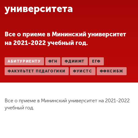
Обучение
университета
Наука
Все о приеме в Мининский университет
на 2021-2022 учебный год.
Международная
деятельность
АБИТУРИЕНТУ
ФГН
ФДИИМТ
ЕГФ
Другие виды
ФАКУЛЬТЕТ ПЕДАГОГИКИ
ФУИСТС
ФФКСИБЖ
деятельности
Студенческая жизнь
Все о приеме в Мининский университет на 2021-2022
учебный год.
Сведения об
образовательной
организации