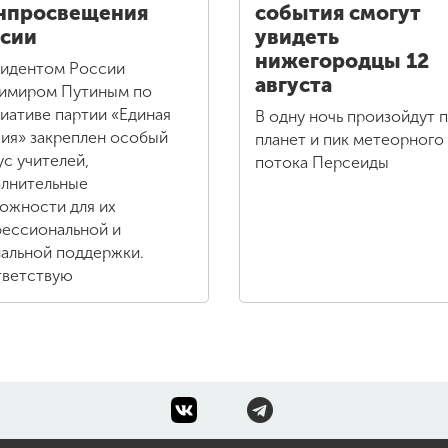
нпросвещения
события смогут
сии
увидеть
нижегородцы 12
идентом России
августа
имиром Путиным по
иативе партии «Единая
В одну ночь произойдут 
ия» закреплен особый
планет и пик метеорного
ус учителей,
потока Персеиды
лнительные
ожности для их
ессиональной и
альной поддержки.
ветствую