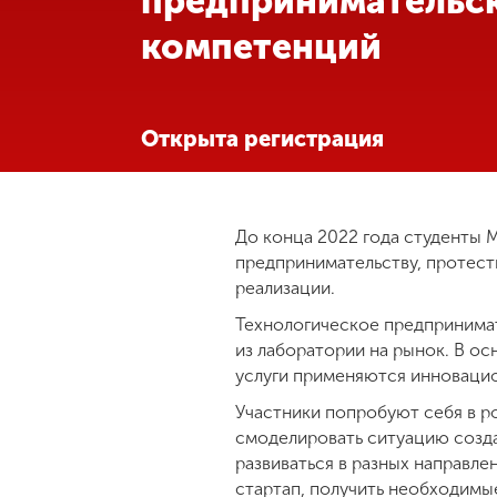
предпринимательс
компетенций
Международная
деятельность
Другие виды
Открыта регистрация
деятельности
Студенческая
До конца 2022 года студенты 
жизнь
предпринимательству, протест
реализации.
Сведения об
Технологическое предпринимат
образовательной
из лаборатории на рынок. В ос
организации
услуги применяются инновацио
Участники попробуют себя в р
Приемная
смоделировать ситуацию созда
комиссия
развиваться в разных направле
+7 (831) 262-26-20
стартап, получить необходимы