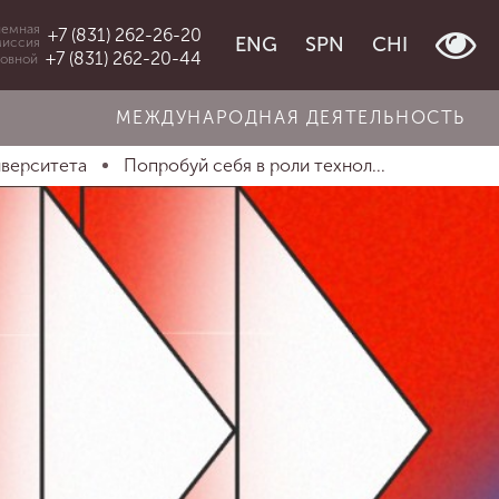
емная
+7 (831) 262-26-20
ENG
SPN
CHI
миссия
+7 (831) 262-20-44
овной
МЕЖДУНАРОДНАЯ ДЕЯТЕЛЬНОСТЬ
иверситета
Попробуй себя в роли технол...