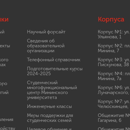
лки
Корпуса
ый
Научный форсайт
Корпус №1: ул.
Ульянова, 1
Сведения об
екты
образовательной
Корпус №2: пл
организации
Минина, 7
кого
Телефонный справочник
Корпус №3: ул.
ках
Пискунова, 38
Подготовительные курсы
2024-2025
Корпус №4: пл
Минина, 7а
Студенческий
юро
многофункциональный
Корпус №6: ул.
ятий
центр Мининского
Луначарского,
университета
Корпус №7: ул.
Инженерные классы
Челюскинцев, 
Меры поддержки для
Общежитие № 1
вления
студенческих семей
Гагарина, 6
ройству
Целевое обучение и
Общежитие № 2