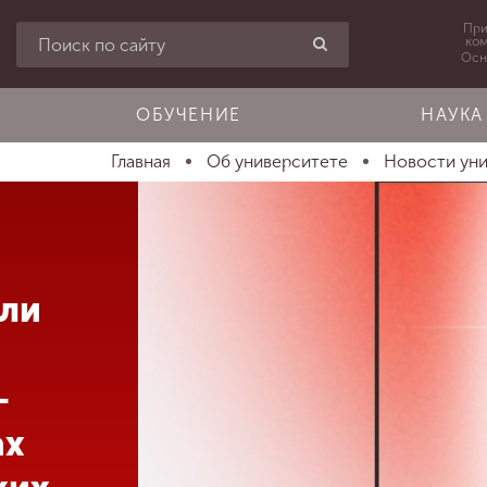
При
ко
Осн
ОБУЧЕНИЕ
НАУКА
Главная
Об университете
Новости ун
оли
—
ах