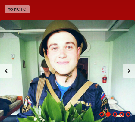
Обучение
ФУИСТС
Наука
Международная
деятельность
Другие виды
деятельности
Студенческая жизнь
Сведения об
образовательной
организации