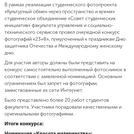
В рамках реализации студенческого фотопроекта
«Культурный обмен через пространство и время»
студенческое объединение «Совет студенческих
ENG
SPN
CHI
инициатив» факультета управления и социально-
технического сервисов провел очередной конкурс
фотографий «23+8», приуроченный к праздникам Дню
защитника Отечества и Международному женскому
Приемная
дню.
комиссия
+7 (831) 262-26-20
Для участия авторы должны были представить на
конкурс самостоятельно выполненный фотоснимок в
соответствии с заявленной номинацией. Основным
ограничением был запрет на фотографии,
заимствованные из сети Интернет.
Было представлено более 20 работ студентов
факультета. Участники порадовали качественными и
оригинальными фотографиями.
Итоги конкурса:
Номинация «Красота материнства»: